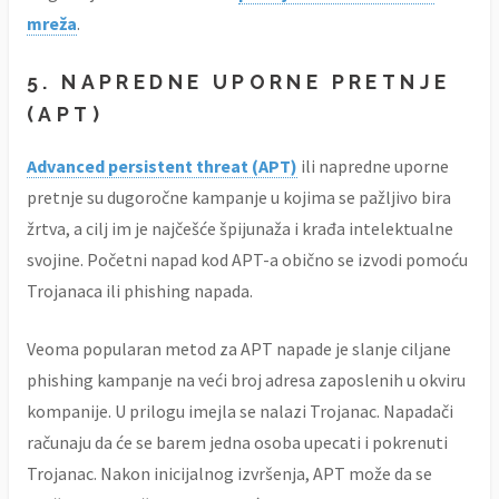
mreža
.
5. NAPREDNE UPORNE PRETNJE
(APT)
Advanced persistent threat (APT)
ili napredne uporne
pretnje su dugoročne kampanje u kojima se pažljivo bira
žrtva, a cilj im je najčešće špijunaža i krađa intelektualne
svojine. Početni napad kod APT-a obično se izvodi pomoću
Trojanaca ili phishing napada.
Veoma popularan metod za APT napade je slanje ciljane
phishing kampanje na veći broj adresa zaposlenih u okviru
kompanije. U prilogu imejla se nalazi Trojanac. Napadači
računaju da će se barem jedna osoba upecati i pokrenuti
Trojanac. Nakon inicijalnog izvršenja, APT može da se