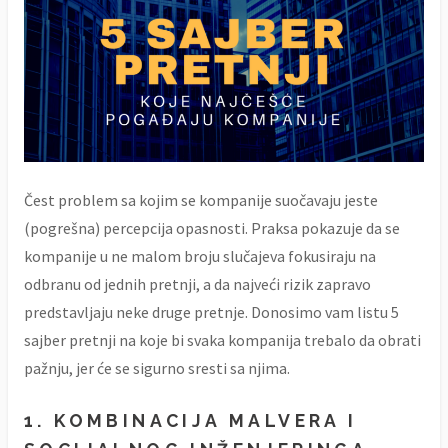
Čest problem sa kojim se kompanije suočavaju jeste
(pogrešna) percepcija opasnosti. Praksa pokazuje da se
kompanije u ne malom broju slučajeva fokusiraju na
odbranu od jednih pretnji, a da najveći rizik zapravo
predstavljaju neke druge pretnje. Donosimo vam listu 5
sajber pretnji na koje bi svaka kompanija trebalo da obrati
pažnju, jer će se sigurno sresti sa njima.
1. KOMBINACIJA MALVERA I