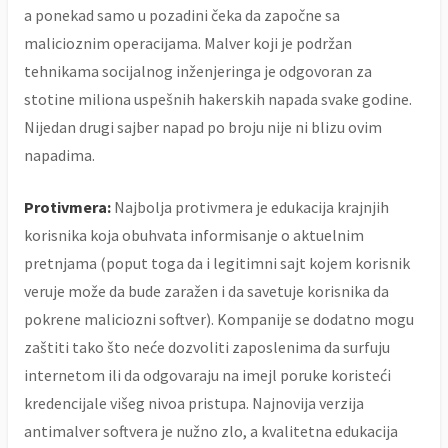
a ponekad samo u pozadini čeka da započne sa
malicioznim operacijama. Malver koji je podržan
tehnikama socijalnog inženjeringa je odgovoran za
stotine miliona uspešnih hakerskih napada svake godine.
Nijedan drugi sajber napad po broju nije ni blizu ovim
napadima.
Protivmera:
Najbolja protivmera je edukacija krajnjih
korisnika koja obuhvata informisanje o aktuelnim
pretnjama (poput toga da i legitimni sajt kojem korisnik
veruje može da bude zaražen i da savetuje korisnika da
pokrene maliciozni softver). Kompanije se dodatno mogu
zaštiti tako što neće dozvoliti zaposlenima da surfuju
internetom ili da odgovaraju na imejl poruke koristeći
kredencijale višeg nivoa pristupa. Najnovija verzija
antimalver softvera je nužno zlo, a kvalitetna edukacija