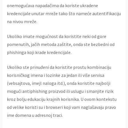
onemogućava napadačima da koriste ukradene
kredencijale unutar mreže tako što nameće autentifikaciju
na nivou mreže.
Ukoliko imate mogućnost da koristite neki od gore
pomenutih, jačih metoda zaštite, onda ste bezbedni od
phishinga koji krade kredencijale.
Ukoliko ste prinuđeni da koristite prostu kombinaciju
korisničkog imena i lozinke za jedan ili više servisa
(vebsajtova, imejl naloga itd.), onda koristite najbolji
mogući antiphishing proizvod ili uslugu i smanjite rizik
kroz bolju edukaciju krajnih korisnika. U ovom kontekstu
od velike koristi su i browseri koji vam naglašavaju pravo
ime domena u adresnoj traci.