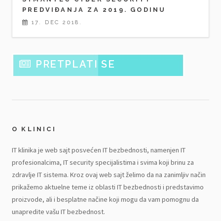
PREDVIĐANJA ZA 2019. GODINU
17. DEC 2018.
PRETPLATI SE
O KLINICI
IT klinika je web sajt posvećen IT bezbednosti, namenjen IT
profesionalcima, IT security specijalistima i svima koji brinu za
zdravlje IT sistema. Kroz ovaj web sajt želimo da na zanimljiv način
prikažemo aktuelne teme iz oblasti IT bezbednosti i predstavimo
proizvode, ali i besplatne načine koji mogu da vam pomognu da
unapredite vašu IT bezbednost.