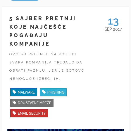
13
5 SAJBER PRETNJI
KOJE NAJČEŠĆE
SEP 2017
POGAĐAJU
KOMPANIJE
OVO SU PRETNJE NA KOJE BI
SVAKA KOMPANIJA TREBALO DA
OBRATI PAŽNJU, JER JE GOTOVO
NEMOGUĆE IZBEĆI IH.
MALWARE
PHISHING
DRUŠTVENE MREŽE
EMAIL SECURITY