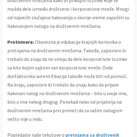
društvenim mrežama kako bi prikupili lozinke koje se
možda dele između društvene i korporativne mreže. Mnogi
od najvećih slučajeva hakovanja u skorije vreme započeli su
hakovanjem naloga na društvenim mrežama.
Protivmera:
Obavezna je edukacija krajnjih korisnika o
pretnjama na društvenim mrežama. Takođe, zaposleni bi
trebalo da znaju da ne smeju da dele korporativne lozinke
sa bilo kojim sajtom van korporativne mreže. Ovde
dvofaktorska autentifikacija takođe može biti od pomoći.
Na kraju, zaposleni bi trebalo da znaju kako da prijave
hakovan nalog na društvenim mrežama – bilo u svoje ime,
bilo u ime nekog drugog. Ponekad neko od prijatelja na
društvenim mrežama prvi primeti da sa vašim nalogom
nešto nije u redu.
Pogledajte naše tekstove o
pretnjama sa društvenih