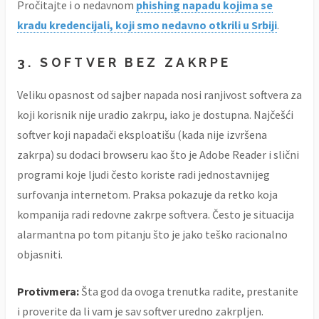
Pročitajte i o nedavnom
phishing napadu kojima se
kradu kredencijali, koji smo nedavno otkrili u Srbiji
.
3. SOFTVER BEZ ZAKRPE
Veliku opasnost od sajber napada nosi ranjivost softvera za
koji korisnik nije uradio zakrpu, iako je dostupna. Najčešći
softver koji napadači eksploatišu (kada nije izvršena
zakrpa) su dodaci browseru kao što je Adobe Reader i slični
programi koje ljudi često koriste radi jednostavnijeg
surfovanja internetom. Praksa pokazuje da retko koja
kompanija radi redovne zakrpe softvera. Često je situacija
alarmantna po tom pitanju što je jako teško racionalno
objasniti.
Protivmera:
Šta god da ovoga trenutka radite, prestanite
i proverite da li vam je sav softver uredno zakrpljen.