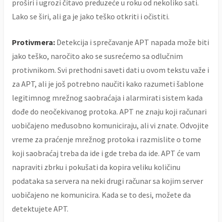
proširi i ugrozi čitavo preduzeće u roku od nekoliko sati.
Lako se širi, ali ga je jako teško otkriti i očistiti.
Protivmera:
Detekcija i sprečavanje APT napada može biti
jako teško, naročito ako se susrećemo sa odlučnim
protivnikom. Svi prethodni saveti dati u ovom tekstu važe i
za APT, ali je još potrebno naučiti kako razumeti šablone
legitimnog mrežnog saobraćaja i alarmirati sistem kada
dođe do neočekivanog protoka. APT ne znaju koji računari
uobičajeno međusobno komuniciraju, ali vi znate. Odvojite
vreme za praćenje mrežnog protoka i razmislite o tome
koji saobraćaj treba da ide i gde treba da ide. APT će vam
napraviti zbrku i pokušati da kopira veliku količinu
podataka sa servera na neki drugi računar sa kojim server
uobičajeno ne komunicira. Kada se to desi, možete da
detektujete APT.