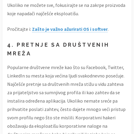
Ukoliko ne možete sve, fokusirajte se na zakrpe proizvoda
koje napadači najčešće eksploatišu.
Pročitajte i:
Zašto je važno ažurirati OS i softver
.
4. PRETNJE SA DRUŠTVENIH
MREŽA
Popularne društvene mreže kao što su Facebook, Twitter,
LinkedIn su mesta koja većina ljudi svakodnevno posećuje.
Najčešće pretnje sa društvenih mreža stižu u vidu zahteva
za prijateljstvo sa sumnjivog profila ili kao zahtev da se
instalira određena aplikacija. Ukoliko nemate sreće pa
prihvatite poslati zahtev, često dajete mnogo veći pristup
svom profilu nego što ste mislili. Korporativni hakeri
obožavaju da eksploatišu korporativne naloge na