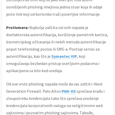
osmišljenih phishing imejlova jedina stvar koja ih odaje
jeste link koji od korisnika traži poverljive informacije.
Protivmera:
Najbolja zaštita od ovih napada je
dvofaktorska autentifikacija, korišćenje pametnih kartica,
biometrijskog očitavanja ili nekih metoda autentifikacije
poput telefonskog poziva ili SMS-a. Postoje servisi za
autentifikaciju, kao što je
Symantec VIP
, koji
omogućavaju bezbedan pristup osetljivim podacima i
aplikacijama sa bilo kod uređaja.
Od ove vrste phishing napada može da vas zaštiti i Next
Generation Firewall. Palo Altov
PAN-OS
sprečava krađu i
zloupotrebu kredencijala tako što sprečava unošenje
kredencijala korporativnih naloga na neligitimnim web
sajtovima i poznatim phishing sajtovima. Takođe,