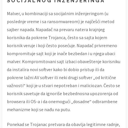
SOCIJALNOG INŽENJERINGA
Malver, u kombinaciji sa socijalnim inženjeringom (u
poslednje vreme i sa ransomwareom) je najčešći metod
sajber napada. Napadač na prevaru natera krajnjeg
korisnika da pokrene Trojanca, često sa sajta kojem
korisnik veruje i koji često posećuje. Napadač privremeno
kompromituje sajt koji je inače bezbedan i u njega ubaci
malver. Kompromitovani sajt izbaci obaveštenje korisniku
da instalira novi softver kako bi dobio pristup ili da
pokrene lažni AV softver ili neki drugi softver „od kritične
važnosti“ koji je u stvari nepotreban i maliciozan. Često se
korisnik savetuje da ignoriše bezbednosna upozorenja od
browsera ili OS-a i da onemogući „dosadne“ odbrambene
mehanizme koji se nađu na putu.
Ponekad se Trojanac pretvara da obavlja legitimne radnje,