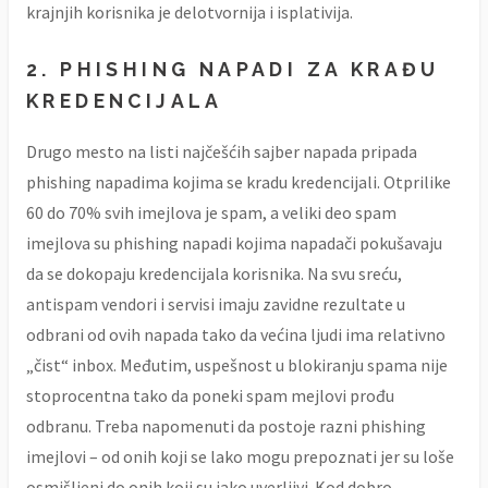
krajnjih korisnika je delotvornija i isplativija.
2. PHISHING NAPADI ZA KRAĐU
KREDENCIJALA
Drugo mesto na listi najčešćih sajber napada pripada
phishing napadima kojima se kradu kredencijali. Otprilike
60 do 70% svih imejlova je spam, a veliki deo spam
imejlova su phishing napadi kojima napadači pokušavaju
da se dokopaju kredencijala korisnika. Na svu sreću,
antispam vendori i servisi imaju zavidne rezultate u
odbrani od ovih napada tako da većina ljudi ima relativno
„čist“ inbox. Međutim, uspešnost u blokiranju spama nije
stoprocentna tako da poneki spam mejlovi prođu
odbranu. Treba napomenuti da postoje razni phishing
imejlovi – od onih koji se lako mogu prepoznati jer su loše
osmišljeni do onih koji su jako uverljivi. Kod dobro