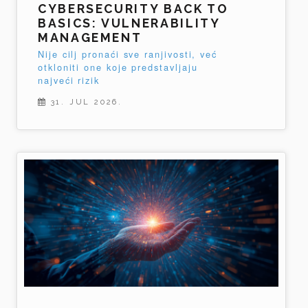
CYBERSECURITY BACK TO
BASICS: VULNERABILITY
MANAGEMENT
Nije cilj pronaći sve ranjivosti, već
otkloniti one koje predstavljaju
najveći rizik
31. JUL 2026.