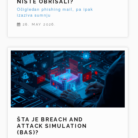
NISTE OBRISALI?
Očigledan phishing mail, pa ipak
izaziva sumnju
28. MAY 2026.
ŠTA JE BREACH AND
ATTACK SIMULATION
(BAS)?