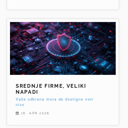
SREDNJE FIRME, VELIKI
NAPADI
Vaša odbrana mora da dostigne novi
nivo
16. APR 2026.