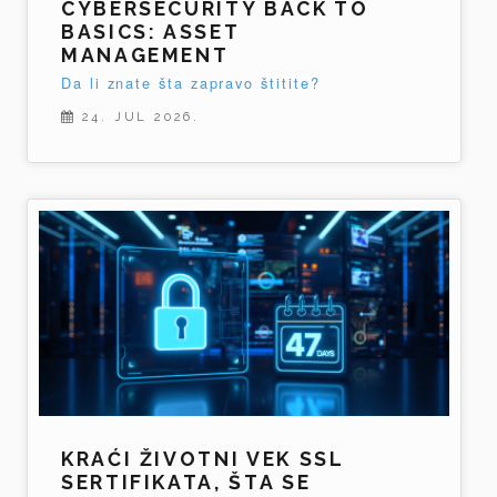
CYBERSECURITY BACK TO
BASICS: ASSET
MANAGEMENT
Da li znate šta zapravo štitite?
24. JUL 2026.
KRAĆI ŽIVOTNI VEK SSL
SERTIFIKATA, ŠTA SE