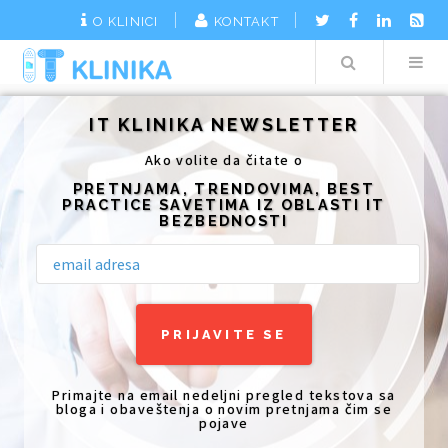
O KLINICI
KONTAKT
Search
Additionally, paste this code immediately after the opening tag:
IT KLINIKA NEWSLETTER
Ako volite da čitate o
PRETNJAMA, TRENDOVIMA, BEST
PRACTICE SAVETIMA IZ OBLASTI IT
BEZBEDNOSTI
Primajte na email nedeljni pregled tekstova sa
bloga i obaveštenja o novim pretnjama čim se
pojave