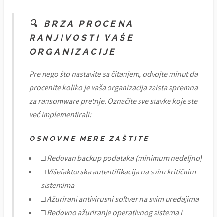
🔍 BRZA PROCENA
RANJIVOSTI VAŠE
ORGANIZACIJE
Pre nego što nastavite sa čitanjem, odvojte minut da
procenite koliko je vaša organizacija zaista spremna
za ransomware pretnje. Označite sve stavke koje ste
već implementirali:
OSNOVNE MERE ZAŠTITE
□ Redovan backup podataka (minimum nedeljno)
□ Višefaktorska autentifikacija na svim kritičnim
sistemima
□ Ažurirani antivirusni softver na svim uređajima
□ Redovno ažuriranje operativnog sistema i