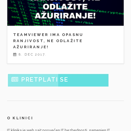
TEAMVIEWER IMA OPASNU
RANJIVOST, NE ODLAŽITE
AŽURIRANJE!
8. DEC 2017.
PRETPLATI SE
O KLINICI
IT klinika je web sajt posvećen IT bezbednosti, namenjen IT