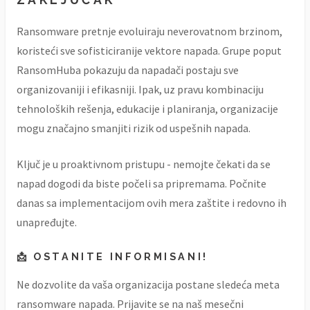
Ransomware pretnje evoluiraju neverovatnom brzinom,
koristeći sve sofisticiranije vektore napada. Grupe poput
RansomHuba pokazuju da napadači postaju sve
organizovaniji i efikasniji. Ipak, uz pravu kombinaciju
tehnoloških rešenja, edukacije i planiranja, organizacije
mogu značajno smanjiti rizik od uspešnih napada.
Ključ je u proaktivnom pristupu - nemojte čekati da se
napad dogodi da biste počeli sa pripremama. Počnite
danas sa implementacijom ovih mera zaštite i redovno ih
unapređujte.
📩 OSTANITE INFORMISANI!
Ne dozvolite da vaša organizacija postane sledeća meta
ransomware napada. Prijavite se na naš mesečni