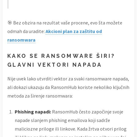
🎯 Bez obzira na rezultat vaše procene, evo šta možete
odmah da uradite:
Akcioni plan za zaštitu od
ransomwara
KAKO SE RANSOMWARE ŠIRI?
GLAVNI VEKTORI NAPADA
Nije uvek lako utvrditi vektor za svaki ransomware napada,
ali dokazi ukazuju da RansomHub koriste nekoliko ključnih
metoda za širenje ransomwara:
Phishing napadi:
RansomHub često započinje svoje
napade slanjem phishing emailova koji sadrže
maliciozne priloge ili linkove. Kada žrtva otvori prilog