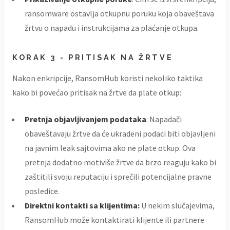
ransomware ostavlja otkupnu poruku koja obaveštava
žrtvu o napadu i instrukcijama za plaćanje otkupa.
KORAK 3 - PRITISAK NA ŽRTVE
Nakon enkripcije, RansomHub koristi nekoliko taktika
kako bi povećao pritisak na žrtve da plate otkup:
Pretnja objavljivanjem podataka
: Napadači
obaveštavaju žrtve da će ukradeni podaci biti objavljeni
na javnim leak sajtovima ako ne plate otkup. Ova
pretnja dodatno motiviše žrtve da brzo reaguju kako bi
zaštitili svoju reputaciju i sprečili potencijalne pravne
posledice.
Direktni kontakti sa klijentima:
U nekim slučajevima,
RansomHub može kontaktirati klijente ili partnere