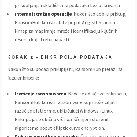
prikupljanje i skladištenje podataka bez otkrivanja.
Interne istražne operacije
: Nakon što dobiju pristup,
RansomHub koristi alate poput AngryIPScanner i
Nmap za mapiranje mreže i identifikaciju ključnih
resursa koje treba napasti.
KORAK 2 - ENKRIPCIJA PODATAKA
Nakon što su podaci prikupljeni, RansomHub prelazi na
fazu enkripcije:
Izvršenje ransomwarea
: Kada se odluče za enkripciju,
RansomHub koristi ransomware koji može ciljati
različite platforme, uključujući Windows i Linux.
Enkripcija se obično vrši korišćenjem složenih
algoritama poput elliptic curve encryption.
Prikazivanje otkupne poruke
: Čim se izvrši enkripcija,