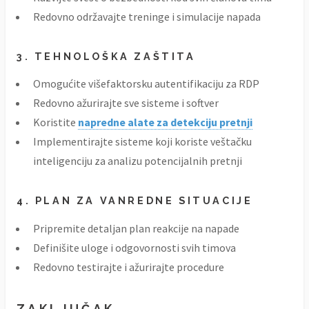
Redovno održavajte treninge i simulacije napada
3. TEHNOLOŠKA ZAŠTITA
Omogućite višefaktorsku autentifikaciju za RDP
Redovno ažurirajte sve sisteme i softver
Koristite
napredne alate za detekciju pretnji
Implementirajte sisteme koji koriste veštačku
inteligenciju za analizu potencijalnih pretnji
4. PLAN ZA VANREDNE SITUACIJE
Pripremite detaljan plan reakcije na napade
Definišite uloge i odgovornosti svih timova
Redovno testirajte i ažurirajte procedure
ZAKLJUČAK