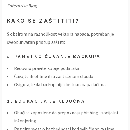
Enterprise Blog
KAKO SE ZAŠTITITI?
S obzirom na raznolikost vektora napada, potreban je
sveobuhvatan pristup zaštiti:
1. PAMETNO ČUVANJE BACKUPA
Redovno pravite kopije podataka
Čuvajte ih offline ili u zaštićenom cloudu
Osigurajte da backup nije dostuan napadačima
2. EDUKACIJA JE KLJUČNA
Obučite zaposlene da prepoznaju phishing i socijalni
inženjering
Razvijte svest o bezbednosti kod svih članova tima