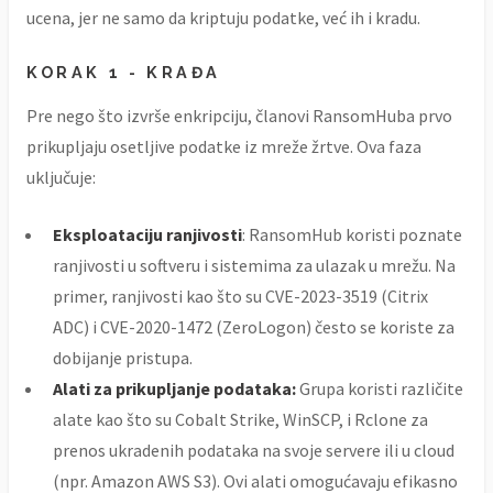
ucena, jer ne samo da kriptuju podatke, već ih i kradu.
KORAK 1 - KRAĐA
Pre nego što izvrše enkripciju, članovi RansomHuba prvo
prikupljaju osetljive podatke iz mreže žrtve. Ova faza
uključuje:
Eksploataciju ranjivosti
: RansomHub koristi poznate
ranjivosti u softveru i sistemima za ulazak u mrežu. Na
primer, ranjivosti kao što su CVE-2023-3519 (Citrix
ADC) i CVE-2020-1472 (ZeroLogon) često se koriste za
dobijanje pristupa.
Alati za prikupljanje podataka:
Grupa koristi različite
alate kao što su Cobalt Strike, WinSCP, i Rclone za
prenos ukradenih podataka na svoje servere ili u cloud
(npr. Amazon AWS S3). Ovi alati omogućavaju efikasno