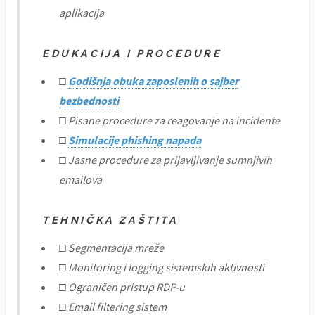
aplikacija
EDUKACIJA I PROCEDURE
□
Godišnja obuka zaposlenih o sajber
bezbednosti
□ Pisane procedure za reagovanje na incidente
□
Simulacije phishing napada
□ Jasne procedure za prijavljivanje sumnjivih
emailova
TEHNIČKA ZAŠTITA
□ Segmentacija mreže
□ Monitoring i logging sistemskih aktivnosti
□ Ograničen pristup RDP-u
□ Email filtering sistem