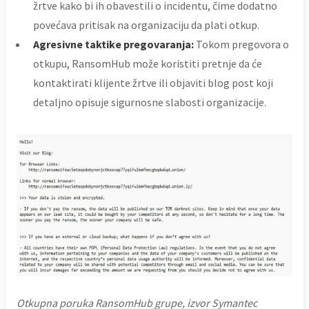
žrtve kako bi ih obavestili o incidentu, čime dodatno
povećava pritisak na organizaciju da plati otkup.
Agresivne taktike pregovaranja:
Tokom pregovora o
otkupu, RansomHub može koristiti pretnje da će
kontaktirati klijente žrtve ili objaviti blog post koji
detaljno opisuje sigurnosne slabosti organizacije.
Otkupna poruka RansomHub grupe, izvor Symantec