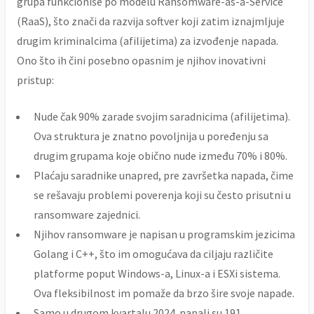
grupa funkcioniše po modelu Ransomware-as-a-Service
(RaaS), što znači da razvija softver koji zatim iznajmljuje
drugim kriminalcima (afilijetima) za izvođenje napada.
Ono što ih čini posebno opasnim je njihov inovativni
pristup:
Nude čak 90% zarade svojim saradnicima (afilijetima).
Ova struktura je znatno povoljnija u poređenju sa
drugim grupama koje obično nude između 70% i 80%.
Plaćaju saradnike unapred, pre završetka napada, čime
se rešavaju problemi poverenja koji su često prisutni u
ransomware zajednici.
Njihov ransomware je napisan u programskim jezicima
Golang i C++, što im omogućava da ciljaju različite
platforme poput Windows-a, Linux-a i ESXi sistema.
Ova fleksibilnost im pomaže da brzo šire svoje napade.
Samo u drugom kvartalu 2024. napali su 191