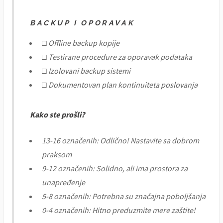
BACKUP I OPORAVAK
□ Offline backup kopije
□ Testirane procedure za oporavak podataka
□ Izolovani backup sistemi
□ Dokumentovan plan kontinuiteta poslovanja
Kako ste prošli?
13-16 označenih: Odlično! Nastavite sa dobrom
praksom
9-12 označenih: Solidno, ali ima prostora za
unapređenje
5-8 označenih: Potrebna su značajna poboljšanja
0-4 označenih: Hitno preduzmite mere zaštite!