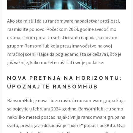
Ako ste mislili da su ransomware napadi stvar prošlosti,
razmislite ponovo. Početkom 2024. godine svedočimo
dramatičnom porastu sofisticiranih napada, sa novom
grupom RansomHub koja preuzima vođstvo na ovoj
mračnoj sceni. Hajde da pogledamo šta se dešava i, što je
još važnije, kako možete zaštititi svoje podatke.
NOVA PRETNJA NA HORIZONTU:
UPOZNAJTE RANSOMHUB
RansomHub je nova i brzo rastuća ransomware grupa koja
se pojavila u februaru 2024. godine. RansomHub je u samo
nekoliko meseci postao najaktivnija ransomware grupa na
svetu, prestigavši dosadašnje "lidere" poput LockBita. Ova