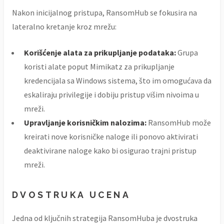
Nakon inicijalnog pristupa, RansomHub se fokusira na
lateralno kretanje kroz mrežu:
Korišćenje alata za prikupljanje podataka:
Grupa
koristi alate poput Mimikatz za prikupljanje
kredencijala sa Windows sistema, što im omogućava da
eskaliraju privilegije i dobiju pristup višim nivoima u
mreži.
Upravljanje korisničkim nalozima:
RansomHub može
kreirati nove korisničke naloge ili ponovo aktivirati
deaktivirane naloge kako bi osigurao trajni pristup
mreži.
DVOSTRUKA UCENA
Jedna od ključnih strategija RansomHuba je dvostruka