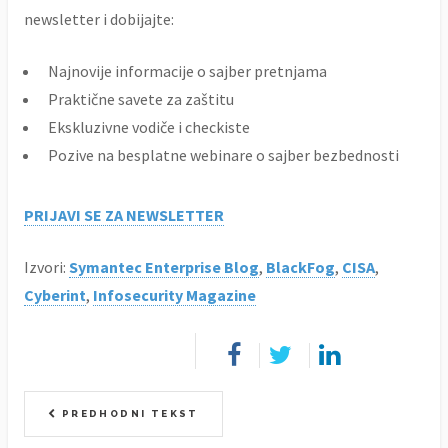
newsletter i dobijajte:
Najnovije informacije o sajber pretnjama
Praktične savete za zaštitu
Ekskluzivne vodiče i checkiste
Pozive na besplatne webinare o sajber bezbednosti
PRIJAVI SE ZA NEWSLETTER
Izvori:
Symantec Enterprise Blog
,
BlackFog
,
CISA
,
Cyberint
,
Infosecurity Magazine
PREDHODNI TEKST