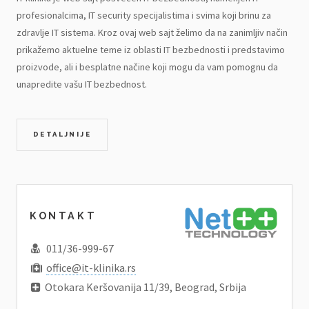
profesionalcima, IT security specijalistima i svima koji brinu za
zdravlje IT sistema. Kroz ovaj web sajt želimo da na zanimljiv način
prikažemo aktuelne teme iz oblasti IT bezbednosti i predstavimo
proizvode, ali i besplatne načine koji mogu da vam pomognu da
unapredite vašu IT bezbednost.
DETALJNIJE
KONTAKT
011/36-999-67
office@it-klinika.rs
Otokara Keršovanija 11/39, Beograd, Srbija