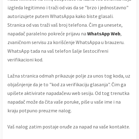
izgleda legitimno i traži od vas da se "brzo i jednostavno"
autorizujete putem WhatsAppa kako biste glasali.
Stranica od vas traži vaš broj telefona. Čim ga unesete,
napadač paralelno pokreće prijavu na
WhatsApp Web
,
zvaničnom servisu za korišćenje WhatsAppa u brauzeru.
WhatsApp tada na vaš telefon šalje šestocifreni
verifikacioni kod.
Lažna stranica odmah prikazuje polje za unos tog koda, uz
objašnjenje da je to "kod za verifikaciju glasanja". Čim ga
upišete aktivirate napadačevu web sesiju. Od tog trenutka
napadač može da čita vaše poruke, piše u vaše ime i na
kraju potpuno preuzme nalog.
Vaš nalog zatim postaje oruđe za napad na vaše kontakte.