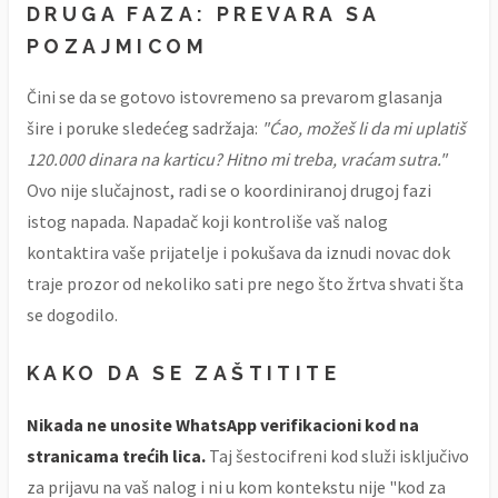
DRUGA FAZA: PREVARA SA
POZAJMICOM
Čini se da se gotovo istovremeno sa prevarom glasanja
šire i poruke sledećeg sadržaja:
"Ćao, možeš li da mi uplatiš
120.000 dinara na karticu? Hitno mi treba, vraćam sutra."
Ovo nije slučajnost, radi se o koordiniranoj drugoj fazi
istog napada. Napadač koji kontroliše vaš nalog
kontaktira vaše prijatelje i pokušava da iznudi novac dok
traje prozor od nekoliko sati pre nego što žrtva shvati šta
se dogodilo.
KAKO DA SE ZAŠTITITE
Nikada ne unosite WhatsApp verifikacioni kod na
stranicama trećih lica.
Taj šestocifreni kod služi isključivo
za prijavu na vaš nalog i ni u kom kontekstu nije "kod za