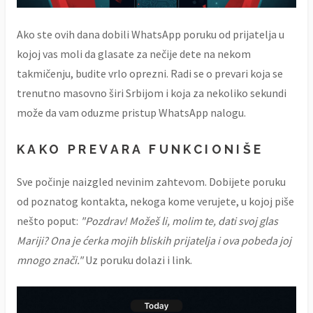
Ako ste ovih dana dobili WhatsApp poruku od prijatelja u
kojoj vas moli da glasate za nečije dete na nekom
takmičenju, budite vrlo oprezni. Radi se o prevari koja se
trenutno masovno širi Srbijom i koja za nekoliko sekundi
može da vam oduzme pristup WhatsApp nalogu.
KAKO PREVARA FUNKCIONIŠE
Sve počinje naizgled nevinim zahtevom. Dobijete poruku
od poznatog kontakta, nekoga kome verujete, u kojoj piše
nešto poput:
"Pozdrav! Možeš li, molim te, dati svoj glas
Mariji? Ona je ćerka mojih bliskih prijatelja i ova pobeda joj
mnogo znači."
Uz poruku dolazi i link.