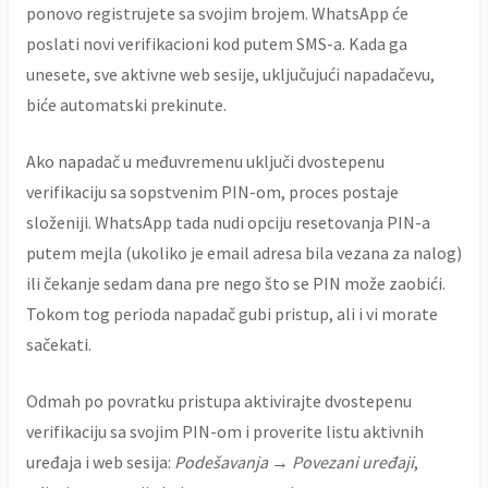
ponovo registrujete sa svojim brojem. WhatsApp će
poslati novi verifikacioni kod putem SMS-a. Kada ga
unesete, sve aktivne web sesije, uključujući napadačevu,
biće automatski prekinute.
Ako napadač u međuvremenu uključi dvostepenu
verifikaciju sa sopstvenim PIN-om, proces postaje
složeniji. WhatsApp tada nudi opciju resetovanja PIN-a
putem mejla (ukoliko je email adresa bila vezana za nalog)
ili čekanje sedam dana pre nego što se PIN može zaobići.
Tokom tog perioda napadač gubi pristup, ali i vi morate
sačekati.
Odmah po povratku pristupa aktivirajte dvostepenu
verifikaciju sa svojim PIN-om i proverite listu aktivnih
uređaja i web sesija:
Podešavanja → Povezani uređaji
,