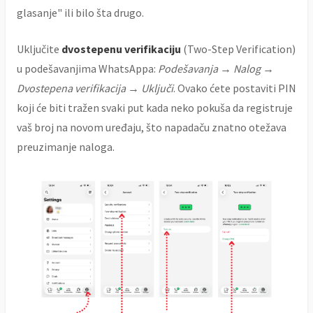
glasanje" ili bilo šta drugo.
Uključite
dvostepenu verifikaciju
(Two-Step Verification)
u podešavanjima WhatsAppa:
Podešavanja → Nalog →
Dvostepena verifikacija → Uključi
. Ovako ćete postaviti PIN
koji će biti tražen svaki put kada neko pokuša da registruje
vaš broj na novom uređaju, što napadaču znatno otežava
preuzimanje naloga.