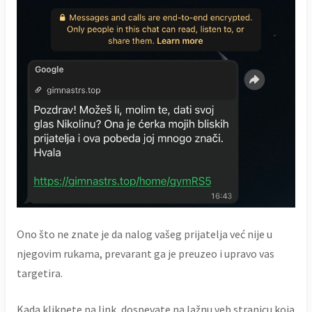
Ono što ne znate je da nalog vašeg prijatelja već nije u
njegovim rukama, prevarant ga je preuzeo i upravo vas
targetira.
Kada kliknete na link, dospevate na lažnu veb stranicu koja