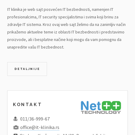
IT klinika je web sajt posvećen IT bezbednosti, namenjen IT
profesionalcima, IT security specijalistima i svima koji brinu za
zdravlje IT sistema. Kroz ovaj web sajt želimo da na zanimljiv način
prikažemo aktuelne teme iz oblasti IT bezbednosti i predstavimo
proizvode, ali i besplatne načine koji mogu da vam pomognu da
unapredite vašu IT bezbednost.
DETALJNIJE
KONTAKT
011/36-999-67
office@it-klinika.rs