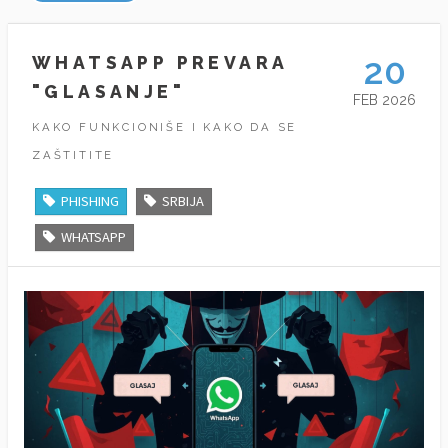
20
WHATSAPP PREVARA
"GLASANJE"
FEB 2026
KAKO FUNKCIONIŠE I KAKO DA SE
ZAŠTITITE
PHISHING
SRBIJA
WHATSAPP