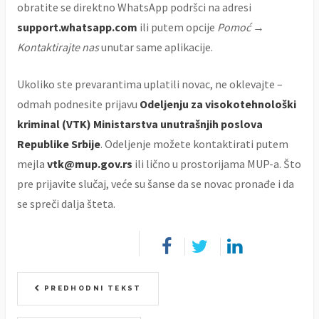
obratite se direktno WhatsApp podršci na adresi
support.whatsapp.com
ili putem opcije
Pomoć →
Kontaktirajte nas
unutar same aplikacije.
Ukoliko ste prevarantima uplatili novac, ne oklevajte –
odmah podnesite prijavu
Odeljenju za visokotehnološki
kriminal (VTK) Ministarstva unutrašnjih poslova
Republike Srbije
. Odeljenje možete kontaktirati putem
mejla
vtk@mup.gov.rs
ili lično u prostorijama MUP-a. Što
pre prijavite slučaj, veće su šanse da se novac pronađe i da
se spreči dalja šteta.
PREDHODNI TEKST