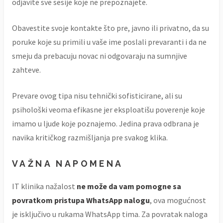
odjavite sve sesije koje ne prepoznajete.
Obavestite svoje kontakte što pre, javno ili privatno, da su
poruke koje su primili u vaše ime poslali prevaranti i da ne
smeju da prebacuju novac ni odgovaraju na sumnjive
zahteve.
Prevare ovog tipa nisu tehnički sofisticirane, ali su
psihološki veoma efikasne jer eksploatišu poverenje koje
imamo u ljude koje poznajemo. Jedina prava odbrana je
navika kritičkog razmišljanja pre svakog klika.
VAŽNA NAPOMENA
IT klinika nažalost
ne može da vam pomogne sa
povratkom pristupa WhatsApp nalogu
, ova mogućnost
je isključivo u rukama WhatsApp tima. Za povratak naloga