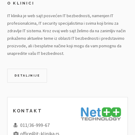
O KLINICI
IT klinika je web sajt posvećen IT bezbednosti, namenjen IT
profesionalcima, IT security specijalistima i svima koji brinu za
zdravlje IT sistema. Kroz ovaj web sajt želimo da na zanimljiv način
prikažemo aktuelne teme iz oblasti IT bezbednosti i predstavimo
proizvode, ali i besplatne načine koji mogu da vam pomognu da
unapredite vašu IT bezbednost.
DETALJNIJE
KONTAKT
011/36-999-67
office@it-klinika.rs