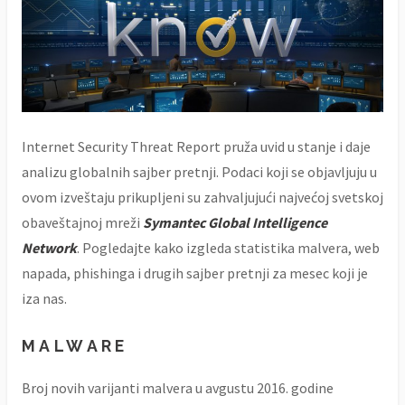
Internet Security Threat Report pruža uvid u stanje i daje
analizu globalnih sajber pretnji. Podaci koji se objavljuju u
ovom izveštaju prikupljeni su zahvaljujući najvećoj svetskoj
obaveštajnoj mreži
Symantec Global Intelligence
Network
. Pogledajte kako izgleda statistika malvera, web
napada, phishinga i drugih sajber pretnji za mesec koji je
iza nas.
MALWARE
Broj novih varijanti malvera u avgustu 2016. godine