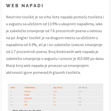
WEB NAPADI
Neutrino toolkit je na vrhu liste napada pomoću toolkita i
u avgustu sa učešćem od 13.9% u ukupnim napadima, iako
je zabeležio smanjenje od 7.6 procentnih poena u odnosu
na jul. Angler toolkit je na drugom mestu sa učešćem u
napadima od 4.3%, ali je i on zabeležio izvesno smanjenje
od 2.7 procentnih poena. Broj blokiranih web napada je
zabeležio smanjenje u avgustu i iznosio je 415.000 po danu.
Manji broj web napada je povezan sa smanjenjem
aktivnosti gore pomenutih glavnih toolkita.