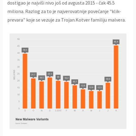
dostigao je najviši nivo još od avgusta 2015 - čak 45.5
miliona. Razlog za to je najverovatnije povećanje "klik-
prevara" koje se vezuje za Trojan.Kotver familiju malvera.