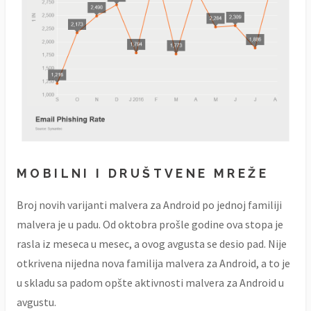
MOBILNI I DRUŠTVENE MREŽE
Broj novih varijanti malvera za Android po jednoj familiji
malvera je u padu. Od oktobra prošle godine ova stopa je
rasla iz meseca u mesec, a ovog avgusta se desio pad. Nije
otkrivena nijedna nova familija malvera za Android, a to je
u skladu sa padom opšte aktivnosti malvera za Android u
avgustu.