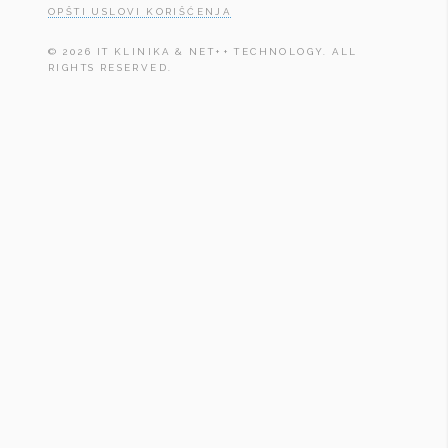
OPŠTI USLOVI KORIŠĆENJA
© 2026 IT KLINIKA & NET++ TECHNOLOGY. ALL
RIGHTS RESERVED.