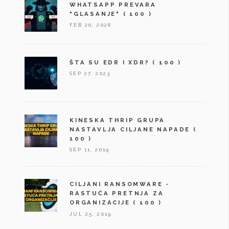
WHATSAPP PREVARA
"GLASANJE"
( 100 )
FEB 20, 2026
ŠTA SU EDR I XDR?
( 100 )
SEP 27, 2023
KINESKA THRIP GRUPA
NASTAVLJA CILJANE NAPADE
(
100 )
SEP 11, 2019
CILJANI RANSOMWARE -
RASTUĆA PRETNJA ZA
ORGANIZACIJE
( 100 )
JUL 25, 2019