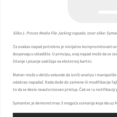
Slika 1. Proces Media File Jacking napada. Izvor slike: Syma
Za ovakav napad potrebno je inicijalno kompromitovati uređa
dospevaju u skladište. U principu, ovaj napad može da se i
čitanje i pisanje sadržaja na eksternoj kartici.
Malver može u deliću sekunde da izvrši analizu i manipuliš
odabrao napadač. Kada dođe do zamene ili modifikacije fajla,
to da se desio neautorizovan pristup. Čak se i u notifikaciji
Symantec je demonstrirao 3 moguća scenarija koja idu uz Me