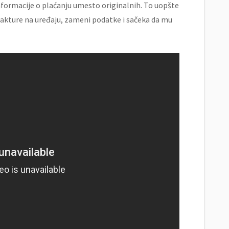
informacije o plaćanju umesto originalnih. To uopšte
fakture na uređaju, zameni podatke i sačeka da mu