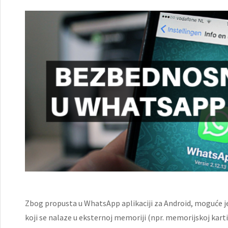
Zbog propusta u WhatsApp aplikaciji za Android, moguće je 
koji se nalaze u eksternoj memoriji (npr. memorijskoj kartici)