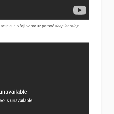
ulacije audio fajlovima uz pomoć
deep learning