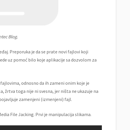
ntec Blog.
j. Preporuka je da se prate novi fajlovi koji
zvede uz pomoć bilo koje aplikacije sa dozvolom za
e fajlovima, odnosno da ih zameni onim koje je
 žrtva toga nije ni svesna, jer ništa ne ukazuje na
 pojavljuje zamenjeni (izmenjeni) fajl.
dia File Jacking. Prvi je manipulacija slikama.