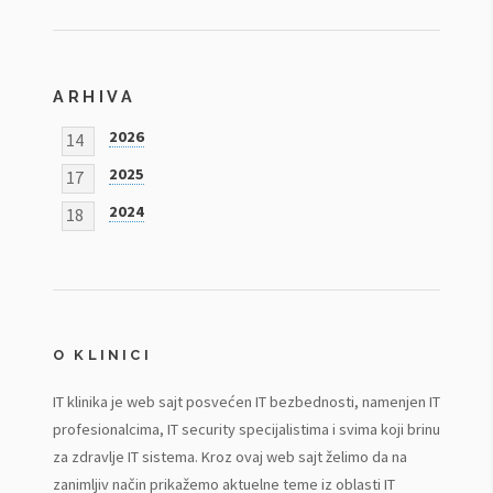
ARHIVA
2026
14
2025
17
2024
18
O KLINICI
IT klinika je web sajt posvećen IT bezbednosti, namenjen IT
profesionalcima, IT security specijalistima i svima koji brinu
za zdravlje IT sistema. Kroz ovaj web sajt želimo da na
zanimljiv način prikažemo aktuelne teme iz oblasti IT