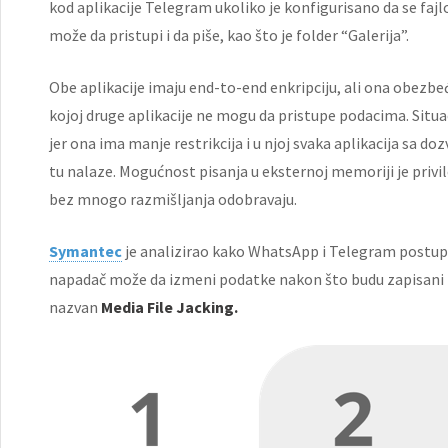
kod aplikacije Telegram ukoliko je konfigurisano da se fajl
može da pristupi i da piše, kao što je folder “Galerija”.
Obe aplikacije imaju end-to-end enkripciju, ali ona obezbe
kojoj druge aplikacije ne mogu da pristupe podacima. Situ
jer ona ima manje restrikcija i u njoj svaka aplikacija sa 
tu nalaze. Mogućnost pisanja u eksternoj memoriji je privile
bez mnogo razmišljanja odobravaju.
Symantec
je analizirao kako WhatsApp i Telegram postupa
napadač može da izmeni podatke nakon što budu zapisani na
nazvan
Media File Jacking.