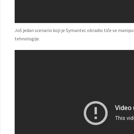
Još jedan scenario koji je Symantec obradio tiče se manip
tehnologije.