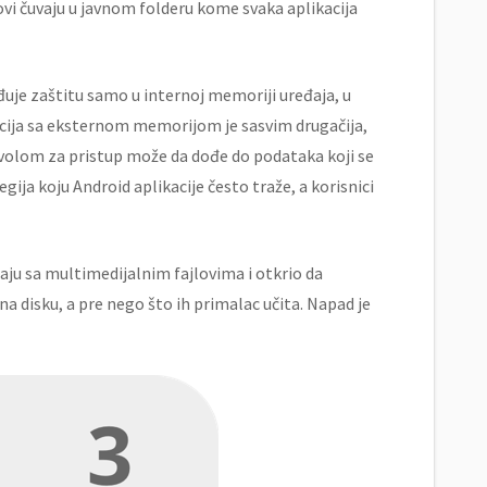
ovi čuvaju u javnom folderu kome svaka aplikacija
đuje zaštitu samo u internoj memoriji uređaja, u
acija sa eksternom memorijom je sasvim drugačija,
dozvolom za pristup može da dođe do podataka koji se
gija koju Android aplikacije često traže, a korisnici
ju sa multimedijalnim fajlovima i otkrio da
 disku, a pre nego što ih primalac učita. Napad je