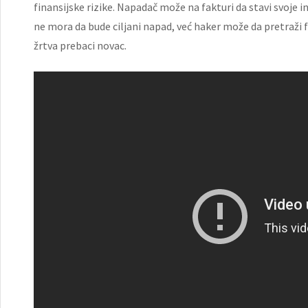
finansijske rizike. Napadač može na fakturi da stavi svoje 
ne mora da bude ciljani napad, već haker može da pretraži 
žrtva prebaci novac.