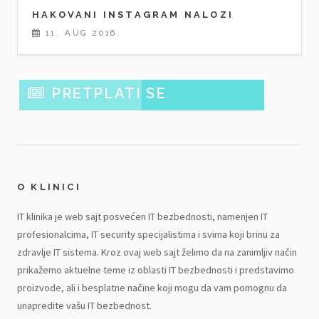
HAKOVANI INSTAGRAM NALOZI
11. AUG 2016.
PRETPLATI SE
O KLINICI
IT klinika je web sajt posvećen IT bezbednosti, namenjen IT
profesionalcima, IT security specijalistima i svima koji brinu za
zdravlje IT sistema. Kroz ovaj web sajt želimo da na zanimljiv način
prikažemo aktuelne teme iz oblasti IT bezbednosti i predstavimo
proizvode, ali i besplatne načine koji mogu da vam pomognu da
unapredite vašu IT bezbednost.