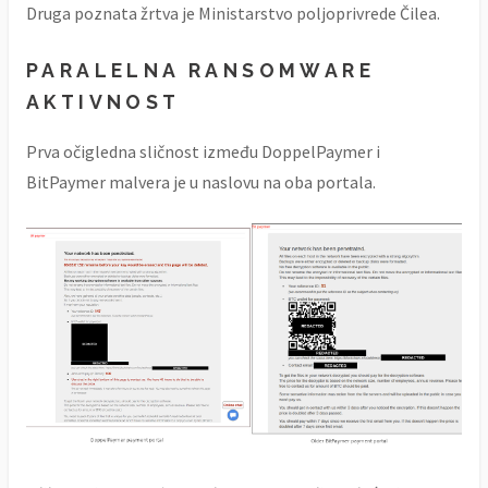
Druga poznata žrtva je Ministarstvo poljoprivrede Čilea.
PARALELNA RANSOMWARE
AKTIVNOST
Prva očigledna sličnost između DoppelPaymer i
BitPaymer malvera je u naslovu na oba portala.