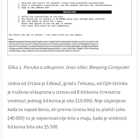
Slika 1. Poruka o otkupnini. Izvor slike: Bleeping Computer.
Jedna od žrtava je Edkauč, grad u Teksasu, od čijih čelnika
je tražena otkupnina u iznosu od 8 bitkoina (trenutna
vrednost jednog bitkoina je oko $10.000). Nije objavljeno
kada se napad desio, ali prema iznosu koji su platili (oko
$40.000) to je najverovatnije bilo u maju, kada je vrednost
bitkoina bila oko $5.500.