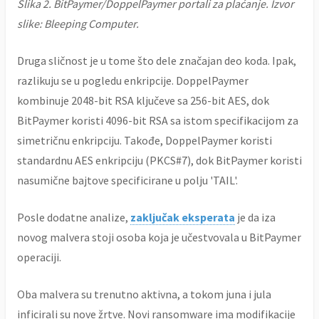
Slika 2. BitPaymer/DoppelPaymer portali za plaćanje. Izvor
slike: Bleeping Computer.
Druga sličnost je u tome što dele značajan deo koda. Ipak,
razlikuju se u pogledu enkripcije. DoppelPaymer
kombinuje 2048-bit RSA ključeve sa 256-bit AES, dok
BitPaymer koristi 4096-bit RSA sa istom specifikacijom za
simetričnu enkripciju. Takođe, DoppelPaymer koristi
standardnu AES enkripciju (PKCS#7), dok BitPaymer koristi
nasumične bajtove specificirane u polju 'TAIL'.
Posle dodatne analize,
zaključak eksperata
je da iza
novog malvera stoji osoba koja je učestvovala u BitPaymer
operaciji.
Oba malvera su trenutno aktivna, a tokom juna i jula
inficirali su nove žrtve. Novi ransomware ima modifikacije