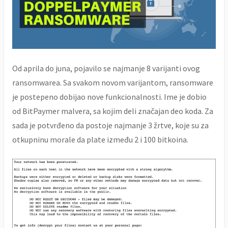
Od aprila do juna, pojavilo se najmanje 8 varijanti ovog
ransomwarea. Sa svakom novom varijantom, ransomware
je postepeno dobijao nove funkcionalnosti. Ime je dobio
od BitPaymer malvera, sa kojim deli značajan deo koda. Za
sada je potvrđeno da postoje najmanje 3 žrtve, koje su za
otkupninu morale da plate između 2 i 100 bitkoina.