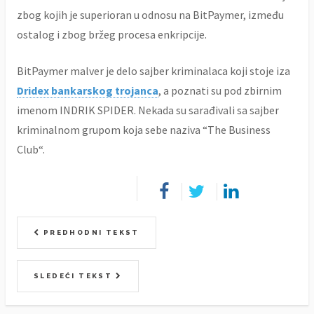
zbog kojih je superioran u odnosu na BitPaymer, između
ostalog i zbog bržeg procesa enkripcije.
BitPaymer malver je delo sajber kriminalaca koji stoje iza
Dridex bankarskog trojanca
, a poznati su pod zbirnim
imenom INDRIK SPIDER. Nekada su sarađivali sa sajber
kriminalnom grupom koja sebe naziva “The Business
Club“.
PREDHODNI TEKST
SLEDEĆI TEKST