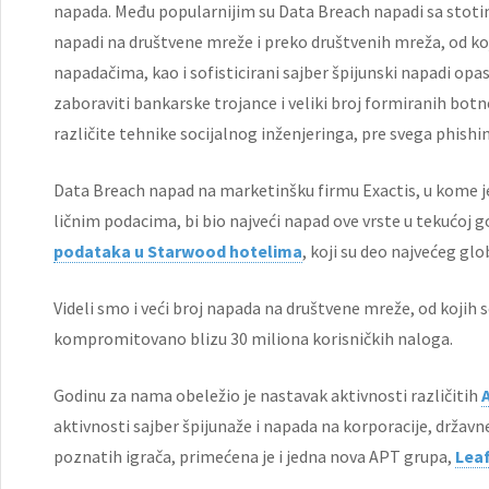
napada. Među popularnijim su Data Breach napadi sa sto
napadi na društvene mreže i preko društvenih mreža, od k
napadačima, kao i sofisticirani sajber špijunski napadi opas
zaboraviti bankarske trojance i veliki broj formiranih bot
različite tehnike socijalnog inženjeringa, pre svega phishi
Data Breach napad na marketinšku firmu Exactis, u kome 
ličnim podacima, bi bio najveći napad ove vrste u tekućoj 
podataka u Starwood hotelima
, koji su deo najvećeg gl
Videli smo i veći broj napada na društvene mreže, od kojih 
kompromitovano blizu 30 miliona korisničkih naloga.
Godinu za nama obeležio je nastavak aktivnosti različitih
aktivnosti sajber špijunaže i napada na korporacije, državn
poznatih igrača, primećena je i jedna nova APT grupa,
Lea