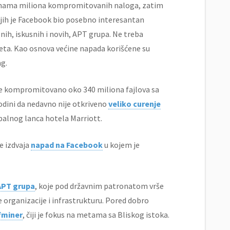
tinama miliona kompromitovanih naloga, zatim
ojih je Facebook bio posebno interesantan
nih, iskusnih i novih, APT grupa. Ne treba
neta. Kao osnova većine napada korišćene su
ng.
je kompromitovano oko 340 miliona fajlova sa
godini da nedavno nije otkriveno
veliko curenje
obalnog lanca hotela Marriott.
se izdvaja
napad na Facebook
u kojem je
APT grupa
, koje pod državnim patronatom vrše
e organizacije i infrastrukturu. Pored dobro
fminer
, čiji je fokus na metama sa Bliskog istoka.