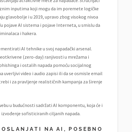
dstavljaju atraktivne mete za napadače. Stručnjaci
oznim inputima koji mogu da im poremete logičke
aju glavobolje i u 2019, upravo zbog visokog nivoa
đu pojave AI sistema i pojave Interneta, u smislu da
iminalaca i hakera.
mentirati AI tehnike u svoj napadački arsenal.
neotkrivene (zero-day) ranjivosti u mrežama i
t phishinga i ostalih napada pomoću socijalnog
erljivi video i audio zapisi ili da se osmisle email
trebi i za pravljenje realističnih kampanja za širenje
 webu u budućnosti sadržati AI komponentu, koja će i
a izvođenje sofisticiranih ciljanih napada.
 OSLANJATI NA AI, POSEBNO