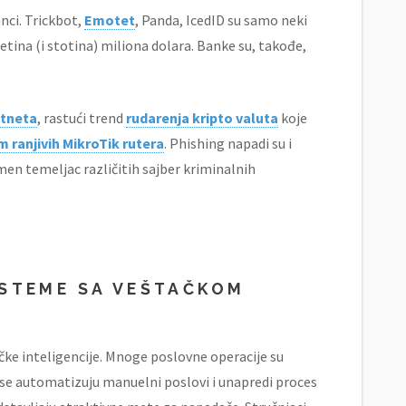
nci. Trickbot,
Emotet
, Panda, IcedID su samo neki
esetina (i stotina) miliona dolara. Banke su, takođe,
otneta
, rastući trend
rudarenja kripto valuta
koje
 ranjivih MikroTik rutera
. Phishing napadi su i
men temeljac različitih sajber kriminalnih
ISTEME SA VEŠTAČKOM
ke inteligencije. Mnoge poslovne operacije su
se automatizuju manuelni poslovi i unapredi proces