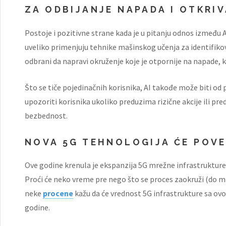
ZA ODBIJANJE NAPADA I OTKRI
Postoje i pozitivne strane kada je u pitanju odnos između AI
uveliko primenjuju tehnike mašinskog učenja za identifik
odbrani da napravi okruženje koje je otpornije na napade, ka
Što se tiče pojedinačnih korisnika, AI takođe može biti o
upozoriti korisnika ukoliko preduzima rizične akcije ili pre
bezbednost.
NOVA 5G TEHNOLOGIJA ĆE POVE
Ove godine krenula je ekspanzija 5G mrežne infrastrukture,
Proći će neko vreme pre nego što se proces zaokruži (do ma
neke
procene
kažu da će vrednost 5G infrastrukture sa ovog
godine.