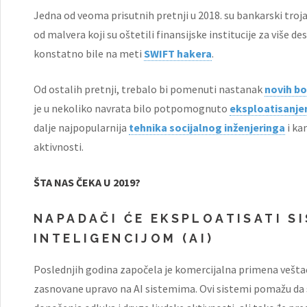
Jedna od veoma prisutnih pretnji u 2018. su bankarski troja
od malvera koji su oštetili finansijske institucije za više d
konstatno bile na meti
SWIFT hakera
.
Od ostalih pretnji, trebalo bi pomenuti nastanak
novih b
je u nekoliko navrata bilo potpomognuto
eksploatisanjem
dalje najpopularnija
tehnika socijalnog inženjeringa
i ka
aktivnosti.
ŠTA NAS ČEKA U 2019?
NAPADAČI ĆE EKSPLOATISATI S
INTELIGENCIJOM (AI)
Poslednjih godina započela je komercijalna primena veštač
zasnovane upravo na AI sistemima. Ovi sistemi pomažu da 