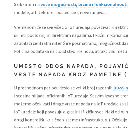
S obzirom na
veće mogućnosti, brzinu i funkcionalnosti
modele, arhitekture i posledično, nove ranjivosti.
Vremenom će se sve više 5G IoT uređaja povezivati direktn
učiniti podložnijim direktnim napadima. I kućnim korisnicim
zaobilazi centralni ruter. Šire posmatrano, mogućnost da 
količina podataka na cloud stvoriće novu, atraktivnu metu
UMESTO DDOS NAPADA, POJAVIĆ
VRSTE NAPADA KROZ PAMETNE (
U prethodnom periodu desio se veliki broj razornih
DDoS 
i stotine hiljada inficiranih IoT uređaja. Sasvim izvesno tr
možemo očekivati i druge vrste napada na IoT uređaje sa sl
IoT uređaje koji povezuju digitalni i fizički svet. Neki od nj
drugi kontrolišu kritične sisteme (infrastrukturu). Očekuje
kontrolišu važna infrastrukturna postrojenja poput elekt