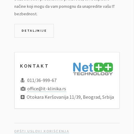
načine koji mogu da vam pomognu da unapredite vašu IT
bezbednost.
DETALJNIJE
KONTAKT
011/36-999-67
office@it-klinika.rs
Otokara Keršovanija 11/39, Beograd, Srbija
OPŠTI USLOVI KORIŠĆENJA