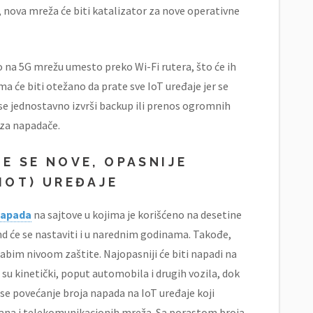
, nova mreža će biti katalizator za nove operativne
o na 5G mrežu umesto preko Wi-Fi rutera, što će ih
a će biti otežano da prate sve IoT uređaje jer se
se jednostavno izvrši backup ili prenos ogromnih
 za napadače.
E SE NOVE, OPASNIJE
IOT) UREĐAJE
napada
na sajtove u kojima je korišćeno na desetine
end će se nastaviti i u narednim godinama. Takođe,
abim nivoom zaštite. Najopasniji će biti napadi na
ih su kinetički, poput automobila i drugih vozila, dok
 se povećanje broja napada na IoT uređaje koji
rana i telekomunikacionih mreža. Sa porastom broja