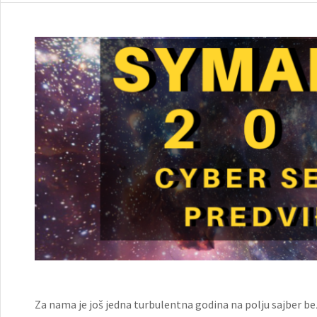
Za nama je još jedna turbulentna godina na polju sajber bezb