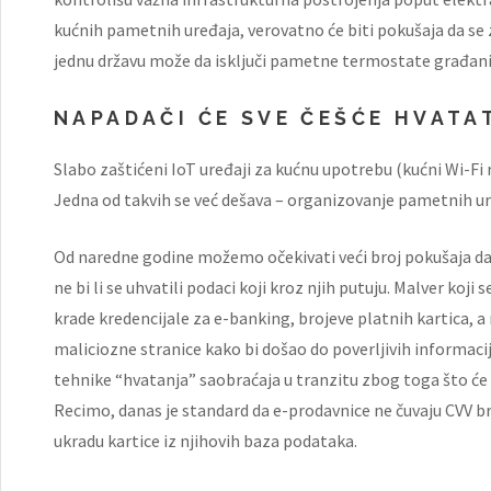
kućnih pametnih uređaja, verovatno će biti pokušaja da se
jednu državu može da isključi pametne termostate građani
NAPADAČI ĆE SVE ČEŠĆE HVATA
Slabo zaštićeni IoT uređaji za kućnu upotrebu (kućni Wi-Fi r
Jedna od takvih se već dešava – organizovanje pametnih ure
Od naredne godine možemo očekivati veći broj pokušaja da
ne bi li se uhvatili podaci koji kroz njih putuju. Malver koji
krade kredencijale za e-banking, brojeve platnih kartica, a
maliciozne stranice kako bi došao do poverljivih informaci
tehnike “hvatanja” saobraćaja u tranzitu zbog toga što će n
Recimo, danas je standard da e-prodavnice ne čuvaju CVV b
ukradu kartice iz njihovih baza podataka.