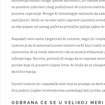
donošenja odluka i druge ljudske aktivnosti, ali takođe pre
su posebno zabrinuti zbog podložnosti AI sistema malici
procese i operacije. Mnoge AI tehnologije nastaviće da zad
osetljivosti. Može se na neki način napraviti paralela izme
su obe pojave od samog početka privlačile pažnju sajber kr
Napadači neće samo targetirati AI sisteme, nego će i imple
Izvesno je da će automatizovani sistemi na AI bazi tražiti 
sistemima. AI se može iskoristiti i da se poveća efikasnos
inženjeringa. Recimo, pomoću AI mogu da se naprave veoma uv
poruke koje će prevariti ciljane žrtve. AI može da se zloupo
dezinformacija.
Sasvim izvesno će i napadački alati koji se prodaju na dark
široj publici (sajber kriminalcima u pokušaju) dati priliku z
ODBRANA ĆE SE U VELIKOJ MERI