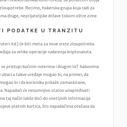
 zloupotrebe. Recimo, hakerska grupa koja radi za
ma druge, neprijateljske države tokom oštre zime.
TI PODATKE U TRANZITU
uteri itd.) će biti meta za nove vrste zloupotreba.
đaja za velike operacije rudarenja kriptovaluta.
 se pristupi kućnim ruterima i drugim IoT habovima
 se ubaci u takve uređaje mogao bi, na primer, da
 mogao bi i da korisniku prikaže zamaskirane,
ja. Napadači će nesumnjivo stalno unapređivati
a taj način lakše doći do osetljivih informacija.
rojeve platnih kartica, što napadačima otežava da