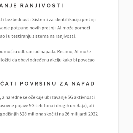
VANJE RANJIVOSTI
 i bezbednosti. Sistemi za identifikaciju pretnji
ovanje potpuno novih pretnji. AI može pomoći
o i u testiranju sistema na ranjivosti.
d pomoći u odbrani od napada. Recimo, AI može
dložiti da obavi određenu akciju kako bi povećao
ĆATI POVRŠINU ZA NAPAD
 a naredne se očekuje ubrzavanje 5G aktivnosti.
sovne pojave 5G telefona i drugih uređaja), ali
odišnjih 528 miliona skočiti na 26 milijardi 2022.