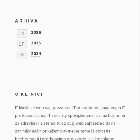
ARHIVA
2026
14
2025
17
2024
18
O KLINICI
IT klinika je web sajt posvećen IT bezbednosti, namenjen IT
profesionalcima, IT security specijalistima i svima koji brinu
za zdravlje IT sistema. Kroz ovaj web sajt želimo da na
zanimljiv način prikažemo aktuelne teme iz oblasti IT
bezbednosti i predstavimo proizvode, ali i besplatne