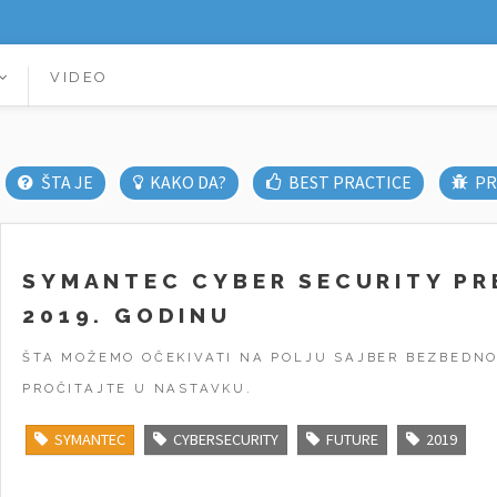
VIDEO
ŠTA JE
KAKO DA?
BEST PRACTICE
PR
SYMANTEC CYBER SECURITY PR
2019. GODINU
ŠTA MOŽEMO OČEKIVATI NA POLJU SAJBER BEZBEDNO
PROČITAJTE U NASTAVKU.
SYMANTEC
CYBERSECURITY
FUTURE
2019