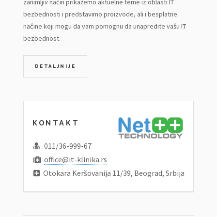
zanimljiv način prikažemo aktuelne teme iz oblasti IT
bezbednosti i predstavimo proizvode, ali i besplatne
načine koji mogu da vam pomognu da unapredite vašu IT
bezbednost.
DETALJNIJE
KONTAKT
011/36-999-67
office@it-klinika.rs
Otokara Keršovanija 11/39, Beograd, Srbija