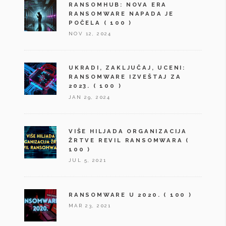
RANSOMHUB: NOVA ERA
RANSOMWARE NAPADA JE
POČELA
( 100 )
NOV 12, 2024
UKRADI, ZAKLJUČAJ, UCENI:
RANSOMWARE IZVEŠTAJ ZA
2023.
( 100 )
JAN 29, 2024
VIŠE HILJADA ORGANIZACIJA
ŽRTVE REVIL RANSOMWARA
(
100 )
JUL 5, 2021
RANSOMWARE U 2020.
( 100 )
MAR 23, 2021