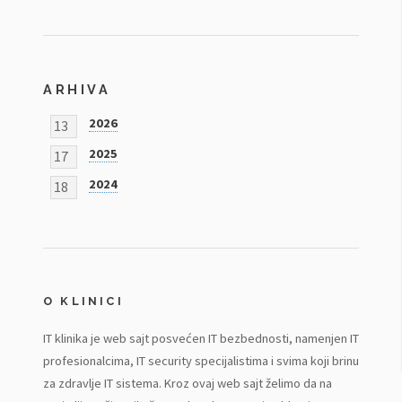
ARHIVA
2026
13
2025
17
2024
18
O KLINICI
IT klinika je web sajt posvećen IT bezbednosti, namenjen IT
profesionalcima, IT security specijalistima i svima koji brinu
za zdravlje IT sistema. Kroz ovaj web sajt želimo da na