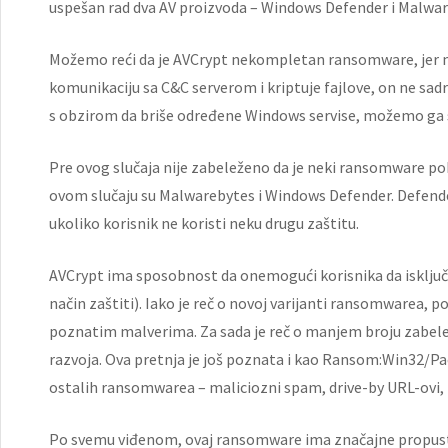
uspešan rad dva AV proizvoda – Windows Defender i Malwar
Možemo reći da je AVCrypt nekompletan ransomware, jer mu
komunikaciju sa C&C serverom i kriptuje fajlove, on ne sadrži
s obzirom da briše određene Windows servise, možemo ga sv
Pre ovog slučaja nije zabeleženo da je neki ransomware po
ovom slučaju su Malwarebytes i Windows Defender. Defender 
ukoliko korisnik ne koristi neku drugu zaštitu.
AVCrypt ima sposobnost da onemogući korisnika da isključi 
način zaštiti). Iako je reč o novoj varijanti ransomwarea, p
poznatim malverima. Za sada je reč o manjem broju zabeleže
razvoja. Ova pretnja je još poznata i kao Ransom:Win32/Pa
ostalih ransomwarea – maliciozni spam, drive-by URL-ovi, pi
Po svemu viđenom, ovaj ransomware ima značajne propuste i