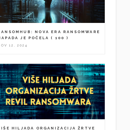
RANSOMHUB: NOVA ERA RANSOMWARE
NAPADA JE POČELA
( 100 )
NOV 12, 2024
VIŠE HILJADA ORGANIZACIJA ŽRTVE