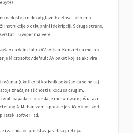
ebytes.
 nedostaju neki od glavnih delova. Iako ima
 instrukcije o otkupnini i dekripciji. S druge strane,
rstati i u wiper malvere.
kušao da deinstalira AV softver. Konkretna meta u
je Microsoftov default AV paket koji se aktivira
računar (ukoliko bi korisnik pokušao da se na taj
ostoje značajne sličnosti u kodu sa drugim,
nih napada i čini se da je ransomware još u fazi
ctelung.A. Mehanizam isporuke je sličan kao i kod
ratski softveri itd.
 za sada ne predstavlja veliku pretnju.