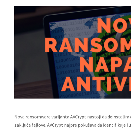
Nova ransomware varijanta AVCrypt nastoji da deinstalira 
zaključa fajlove. AVCrypt najpre pokušava da identifikuje i 