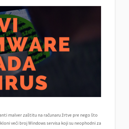
anti malver zaštitu na računaru žrtve pre nego što
ukloni veći broj Windows servisa koji su neophodni za