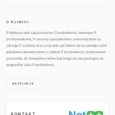
O KLINICI
IT klinika je web sajt posvećen IT bezbednosti, namenjen IT
profesionalcima, IT security specijalistima i svima koji brinu za
zdravlje IT sistema. Kroz ovaj web sajt želimo da na zanimljiv način
prikažemo aktuelne teme iz oblasti IT bezbednosti i predstavimo
proizvode, ali i besplatne načine koji mogu da vam pomognu da
unapredite vašu IT bezbednost.
DETALJNIJE
KONTAKT