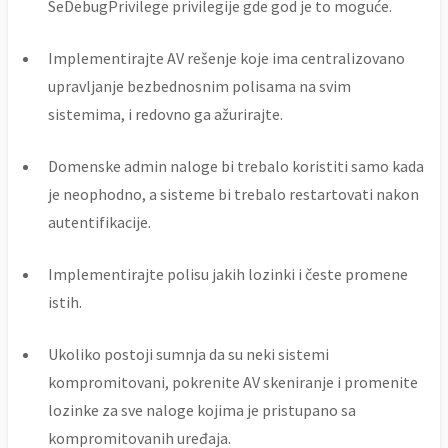
SeDebugPrivilege privilegije gde god je to moguće.
Implementirajte AV rešenje koje ima centralizovano
upravljanje bezbednosnim polisama na svim
sistemima, i redovno ga ažurirajte.
Domenske admin naloge bi trebalo koristiti samo kada
je neophodno, a sisteme bi trebalo restartovati nakon
autentifikacije.
Implementirajte polisu jakih lozinki i česte promene
istih.
Ukoliko postoji sumnja da su neki sistemi
kompromitovani, pokrenite AV skeniranje i promenite
lozinke za sve naloge kojima je pristupano sa
kompromitovanih uređaja.