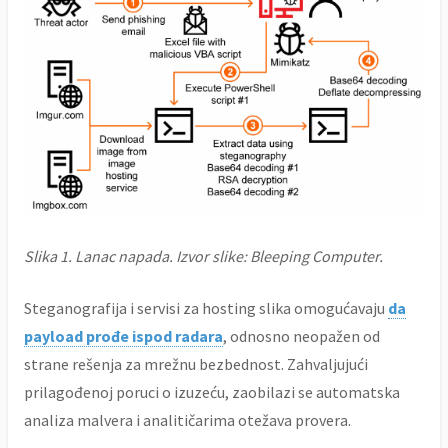
Slika 1. Lanac napada. Izvor slike: Bleeping Computer.
Steganografija i servisi za hosting slika omogućavaju
da
payload prođe ispod radara
, odnosno neopažen od
strane rešenja za mrežnu bezbednost. Zahvaljujući
prilagođenoj poruci o izuzeću, zaobilazi se automatska
analiza malvera i analitičarima otežava provera.