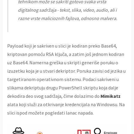
tehnikom može se sakriti gotovo svaka vrsta
digitalnog sadržaja - tekst, slika, video, audio, ali i
razne vrste malicioznih fajlova, odnosno malvera.
Payload koji je sakriven u slici je kodiran preko Base64,
kriptovan pomoću RSA ključa, a zatim još jednom kodiran
uz Base64. Namerna greška u skripti generiše poruku o
izuzetku koja je u stvari dekriptor. Poruka zavisi od jezika u
targetiranom operativnom sistemu. Podaci sakriveni u
slikama dekriptuju drugu PowerShell skriptu koja dalje
dekodira deo svog sadržaja, čime dolazimo do
Mimikatz
alata koji služi za otkrivanje kredencijala na Windowsu. Na
slici ispod možete pogledati lanac napada.