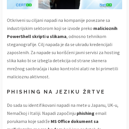
Otkriveni su ciljani napadi na kompanije povezane sa
industrijskim sektorom koji se izvode preko
malicioznih
PowerShell skripti u slikama
, odnosno tehnikom
steganografije. Cilj napada je da se ukradu kredencijali
zaposlenih. Za napade su korišćeni javni servisi za hosting
slika kako bi se izbegla detekcija od strane skenera
mrežnog saobraćaja i kako kontrolni alati ne bi primetili
malicioznu aktivnost.
PHISHING NA JEZIKU ŽRTVE
Do sada su identifikovani napadi na mete u Japanu, UK-u,
Nemačkoj i Italiji. Napadi započinju
phishing
email
porukama koje sadrže
MS Office dokument sa