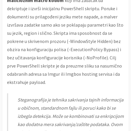
malicioznim macro kodom
koji ima zadatak da
dekriptuje i izvrši inicijalnu PowerShell skriptu. Poruke i
dokumenti su prilagođeni jeziku mete napade, a malver
izvršava zadatke samo ako se poklapaju parametri kao što
su jezik, region i slično. Skripta ima sposobnost da se
pokrene u skrivenom prozoru (-WindowStyle Hidden) bez
obzira na konfiguraciju polisa (-ExecutionPolicy Bypass) i
bez učitavanja konfiguracije korisnika (-NoProfile). Cilj
prve PowerShell skripte je da preuzme sliku sa nasumično
odabranih adresa sa Imgur ili Imgbox hosting servisa i da
ekstrahuje payload.
Steganografija je tehnika sakrivanja tajnih informacija
u običnom, standardnom fajlu ili poruci kako bi se
izbegla detekcija. Može se kombinovati sa enkripcijom
kao dodatna mera sakrivanja/zaštite podataka. Ovom