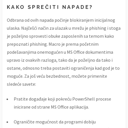
KAKO SPREČITI NAPADE?
Odbrana od ovih napada počinje blokiranjem inicijalnog
ulaska. Najčešći način za ulazak u mrežu je phishing i stoga
je poželjno sprovesti obuke zaposlenih sa temom kako
prepoznati phishing. Macro je prema početnim
podešavanjima onemogućen u MS Office dokumentima
upravo iz ovakvih razloga, tako da je poželjno da tako i
ostane, odnosno treba postaviti ograničenja kad god je to
moguće. Za još veću bezbednost, možete primenite
sledeće savete:
Pratite događaje koji pokreću PowerShell procese
inicirane od strane MS Office aplikacija.
Ograničite mogućnost da programi dobiju