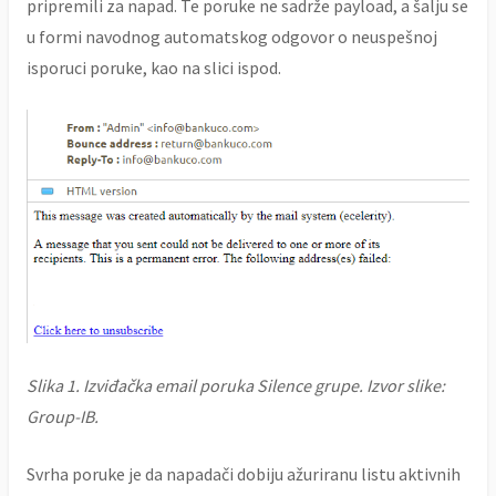
pripremili za napad. Te poruke ne sadrže payload, a šalju se
u formi navodnog automatskog odgovor o neuspešnoj
isporuci poruke, kao na slici ispod.
Slika 1. Izviđačka email poruka Silence grupe. Izvor slike:
Group-IB.
Svrha poruke je da napadači dobiju ažuriranu listu aktivnih