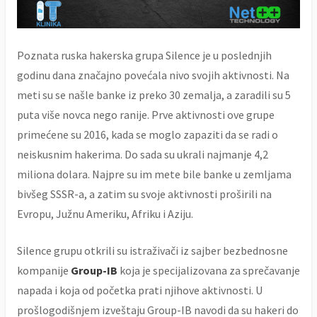
Poznata ruska hakerska grupa Silence je u poslednjih
godinu dana značajno povećala nivo svojih aktivnosti. Na
meti su se našle banke iz preko 30 zemalja, a zaradili su 5
puta više novca nego ranije. Prve aktivnosti ove grupe
primećene su 2016, kada se moglo zapaziti da se radi o
neiskusnim hakerima. Do sada su ukrali najmanje 4,2
miliona dolara. Najpre su im mete bile banke u zemljama
bivšeg SSSR-a, a zatim su svoje aktivnosti proširili na
Evropu, Južnu Ameriku, Afriku i Aziju.
Silence grupu otkrili su istraživači iz sajber bezbednosne
kompanije
Group-IB
koja je specijalizovana za sprečavanje
napada i koja od početka prati njihove aktivnosti. U
prošlogodišnjem izveštaju Group-IB navodi da su hakeri do