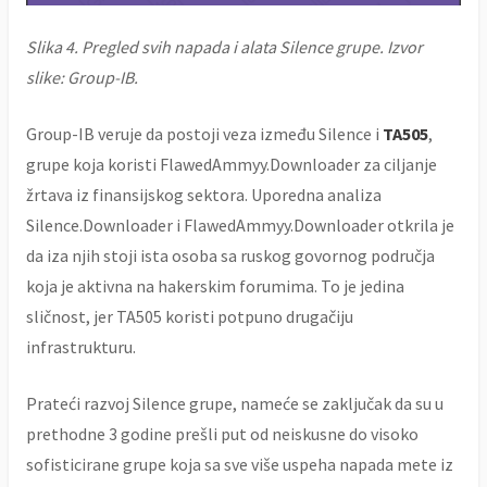
Slika 4. Pregled svih napada i alata Silence grupe. Izvor
slike: Group-IB.
Group-IB veruje da postoji veza između Silence i
TA505
,
grupe koja koristi FlawedAmmyy.Downloader za ciljanje
žrtava iz finansijskog sektora. Uporedna analiza
Silence.Downloader i FlawedAmmyy.Downloader otkrila je
da iza njih stoji ista osoba sa ruskog govornog područja
koja je aktivna na hakerskim forumima. To je jedina
sličnost, jer TA505 koristi potpuno drugačiju
infrastrukturu.
Prateći razvoj Silence grupe, nameće se zaključak da su u
prethodne 3 godine prešli put od neiskusne do visoko
sofisticirane grupe koja sa sve više uspeha napada mete iz