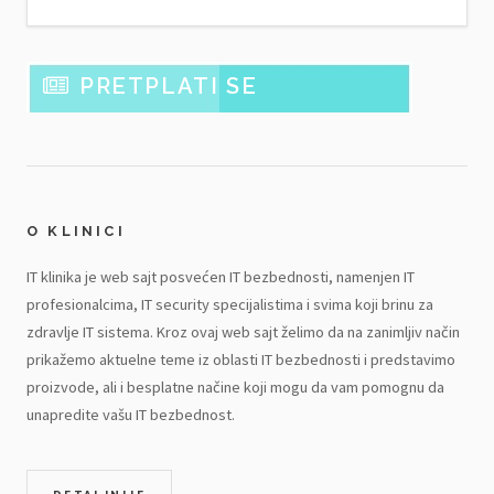
PRETPLATI SE
O KLINICI
IT klinika je web sajt posvećen IT bezbednosti, namenjen IT
profesionalcima, IT security specijalistima i svima koji brinu za
zdravlje IT sistema. Kroz ovaj web sajt želimo da na zanimljiv način
prikažemo aktuelne teme iz oblasti IT bezbednosti i predstavimo
proizvode, ali i besplatne načine koji mogu da vam pomognu da
unapredite vašu IT bezbednost.