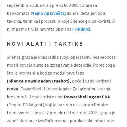
septembra 2018. ukrali preko 800.000 dolara sa
bankomata.
Najnoviji izveštaj
donosi detaljan opis
taktika, tehnika i procedura koje Silence grupa koristi. O
njima smo u više navrata pisali na
IT-klinici
.
NOVI ALATI I TAKTIKE
Silence grupa je unapredila svoju operativnu bezbednost i
modifikovala alate za izbegavanje detekcije. Pored toga
što je promenila kod za modul prve faze
(Silence.Downloader/Truebot),
počeli su da koriste i
Ivoke
, PowerShell fileless loader. Za lateralnu kretnju
kroz mrežu žrtve koriste novi
PowerShell agent EDA
(EmpireDNSAgent) koji je baziran na starom Empire
frameworku i dnscat2 projektu. U oktobru 2018, grupa je
započela slanje izviđačkih email poruka kako bi se bolje