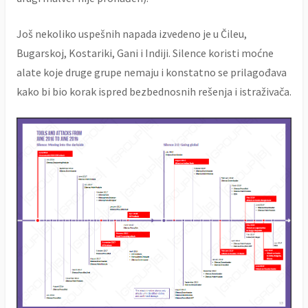
Još nekoliko uspešnih napada izvedeno je u Čileu,
Bugarskoj, Kostariki, Gani i Indiji. Silence koristi moćne
alate koje druge grupe nemaju i konstatno se prilagođava
kako bi bio korak ispred bezbednosnih rešenja i istraživača.