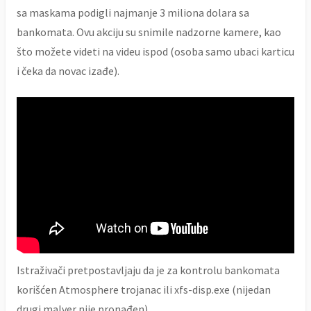
sa maskama podigli najmanje 3 miliona dolara sa
bankomata. Ovu akciju su snimile nadzorne kamere, kao
što možete videti na videu ispod (osoba samo ubaci karticu
i čeka da novac izađe).
Istraživači pretpostavljaju da je za kontrolu bankomata
korišćen Atmosphere trojanac ili xfs-disp.exe (nijedan
drugi malver nije pronađen).