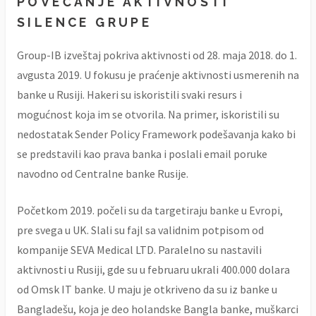
POVEĆANJE AKTIVNOSTI
SILENCE GRUPE
Group-IB izveštaj pokriva aktivnosti od 28. maja 2018. do 1.
avgusta 2019. U fokusu je praćenje aktivnosti usmerenih na
banke u Rusiji. Hakeri su iskoristili svaki resurs i
mogućnost koja im se otvorila. Na primer, iskoristili su
nedostatak Sender Policy Framework podešavanja kako bi
se predstavili kao prava banka i poslali email poruke
navodno od Centralne banke Rusije.
Početkom 2019. počeli su da targetiraju banke u Evropi,
pre svega u UK. Slali su fajl sa validnim potpisom od
kompanije SEVA Medical LTD. Paralelno su nastavili
aktivnosti u Rusiji, gde su u februaru ukrali 400.000 dolara
od Omsk IT banke. U maju je otkriveno da su iz banke u
Bangladešu, koja je deo holandske Bangla banke, muškarci