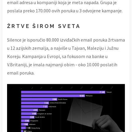
email adresa u kompaniji koja je meta napada. Grupa je
poslala preko 170.000 ovih poruka u 3 odvojene kampanje.
ŽRTVE ŠIROM SVETA
Silence je isporučio 80.000 izviđačkih email poruka žrtvama
u 12 azijskih zemalja, a najviše u Tajvan, Maleziju i Južnu
Koreju. Kampanja u Evropi, sa fokusom na banke u
V.Britaniji, je imala najmanji obim - oko 10.000 poslatih
email poruka.