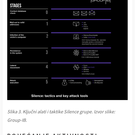
Slika 3. Ključni alati i taktike Silence grupe. Izvor slike:
Group-IB.