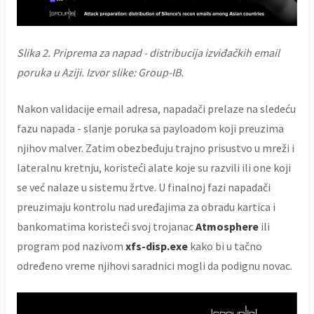
Slika 2. Priprema za napad - distribucija izviđačkih email
poruka u Aziji. Izvor slike: Group-IB.
Nakon validacije email adresa, napadači prelaze na sledeću
fazu napada - slanje poruka sa payloadom koji preuzima
njihov malver. Zatim obezbeđuju trajno prisustvo u mreži i
lateralnu kretnju, koristeći alate koje su razvili ili one koji
se već nalaze u sistemu žrtve. U finalnoj fazi napadači
preuzimaju kontrolu nad uređajima za obradu kartica i
bankomatima koristeći svoj trojanac
Atmosphere
ili
program pod nazivom
xfs-disp.exe
kako bi u tačno
određeno vreme njihovi saradnici mogli da podignu novac.