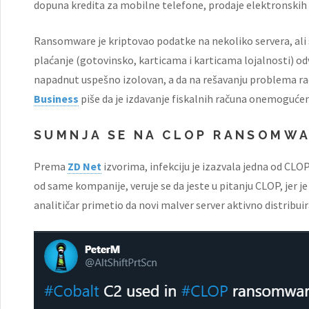
dopuna kredita za mobilne telefone, prodaje elektronskih 
Ransomware je kriptovao podatke na nekoliko servera, ali
plaćanje (gotovinsko, karticama i karticama lojalnosti) od
napadnut uspešno izolovan, a da na rešavanju problema rad
Business
piše da je izdavanje fiskalnih računa onemogućeno
SUMNJA SE NA CLOP RANSOMW
Prema
ZD Net
izvorima, infekciju je izazvala jedna od CL
od same kompanije, veruje se da jeste u pitanju CLOP, jer 
analitičar primetio da novi malver server aktivno distribu