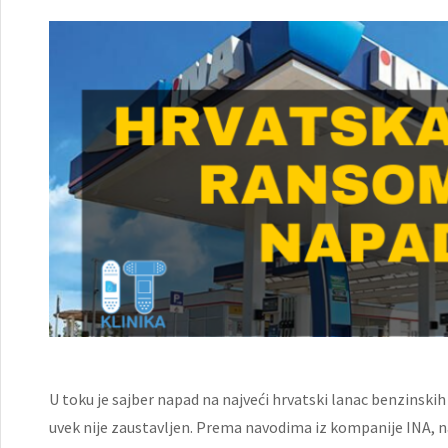
U toku je sajber napad na najveći hrvatski lanac benzinskih 
uvek nije zaustavljen. Prema navodima iz kompanije INA,