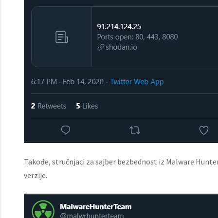
Takođe, stručnjaci za sajber bezbednost iz Malware Hunt
verzije.