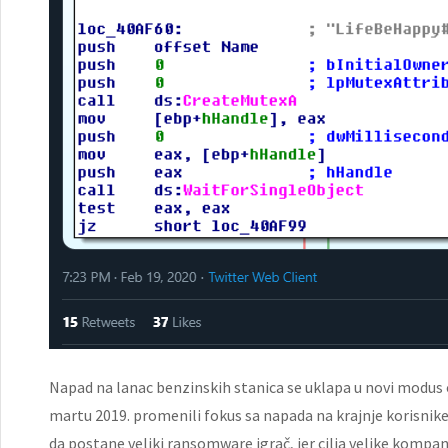
Napad na lanac benzinskih stanica se uklapa u novi modus o
martu 2019. promenili fokus sa napada na krajnje korisnike
da postane veliki ransomware igrač, jer cilja velike kompani