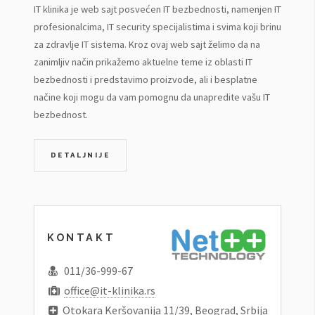
IT klinika je web sajt posvećen IT bezbednosti, namenjen IT
profesionalcima, IT security specijalistima i svima koji brinu
za zdravlje IT sistema. Kroz ovaj web sajt želimo da na
zanimljiv način prikažemo aktuelne teme iz oblasti IT
bezbednosti i predstavimo proizvode, ali i besplatne
načine koji mogu da vam pomognu da unapredite vašu IT
bezbednost.
DETALJNIJE
KONTAKT
011/36-999-67
office@it-klinika.rs
Otokara Keršovanija 11/39, Beograd, Srbija