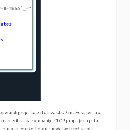
perandi grupe koje stoji iza CLOP malvera, jer su u
 i usmerili se na kompanije. CLOP grupa je na putu
je, ulazi u mreže, kriptuje podatke i traži visoke