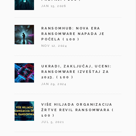
JAN 15, 2026
RANSOMHUB: NOVA ERA
RANSOMWARE NAPADA JE
POČELA
( 100 )
NOV 12, 2024
UKRADI, ZAKLJUČAJ, UCENI:
RANSOMWARE IZVEŠTAJ ZA
2023.
( 100 )
JAN 29, 2024
VIŠE HILJADA ORGANIZACIJA
ŽRTVE REVIL RANSOMWARA
(
100 )
JUL 5, 2021