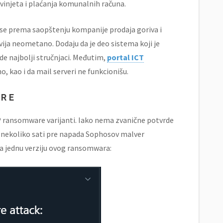
vinjeta i plaćanja komunalnih računa.
 se prema saopštenju kompanije prodaja goriva i
vija neometano. Dodaju da je deo sistema koji je
e najbolji stručnjaci. Međutim,
portal ICT
, kao i da mail serveri ne funkcionišu.
ARE
OP ransomware varijanti. Iako nema zvanične potvrde
je nekoliko sati pre napada Sophosov malver
ira jednu verziju ovog ransomwara: