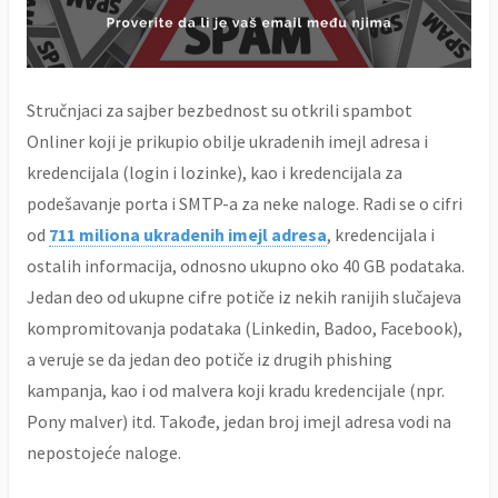
Stručnjaci za sajber bezbednost su otkrili spambot
Onliner koji je prikupio obilje ukradenih imejl adresa i
kredencijala (login i lozinke), kao i kredencijala za
podešavanje porta i SMTP-a za neke naloge. Radi se o cifri
od
711 miliona ukradenih imejl adresa
, kredencijala i
ostalih informacija, odnosno ukupno oko 40 GB podataka.
Jedan deo od ukupne cifre potiče iz nekih ranijih slučajeva
kompromitovanja podataka (Linkedin, Badoo, Facebook),
a veruje se da jedan deo potiče iz drugih phishing
kampanja, kao i od malvera koji kradu kredencijale (npr.
Pony malver) itd. Takođe, jedan broj imejl adresa vodi na
nepostojeće naloge.