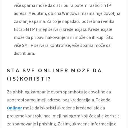
više spama može da distribuira putem različitih IP
adresa. Međutim, obična Windows mašina nije dovoljna
za slanje spama. Za to je napadaču potrebna i velika
lista SMTP (imejl server) kredencijala. Kredencijale
može da pribavi hakovanjem ili može da ih kupi. Što
više SMTP servera kontroliše, više spama može da
distribuira.
ŠTA SVE ONLINER MOŽE DA
(IS)KORISTI?
Za phishing kampanje ovom spambotu je dovoljno da
upotrebi samo imejl adrese, bez kredencijala. Takođe,
Onliner
može da iskoristi ukradene kredencijale da
preuzme kontrolu nad imejl nalogom koji će dalje koristiti
za spamovanje i phishing. Zatim, ukradene informacije o