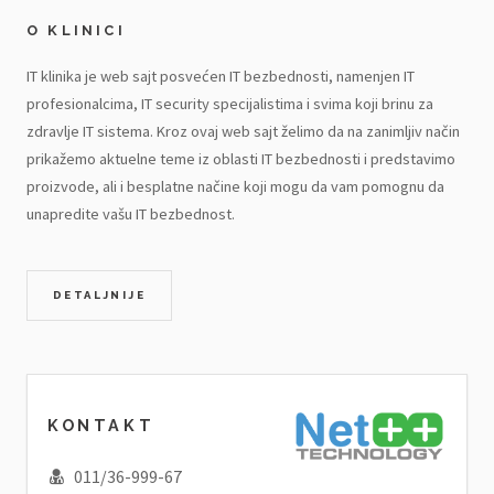
O KLINICI
IT klinika je web sajt posvećen IT bezbednosti, namenjen IT
profesionalcima, IT security specijalistima i svima koji brinu za
zdravlje IT sistema. Kroz ovaj web sajt želimo da na zanimljiv način
prikažemo aktuelne teme iz oblasti IT bezbednosti i predstavimo
proizvode, ali i besplatne načine koji mogu da vam pomognu da
unapredite vašu IT bezbednost.
DETALJNIJE
KONTAKT
011/36-999-67