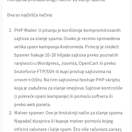
Dva su najčešća načina:
PHP Mailer. U pitanju je korišćenje kompromitovanih
sajtova za slanje spama. Ovako je recimo sprovedena
velika spam kampanja Andromeda. Princip je sledeći:
Spamer hakuje 10-20 hiljada sajtova preko poznatih
ranjivosti u Wordpress, Joomla, OpenCart ili preko
bruteforce FTP/SSH ili kupi pristup sajtovima na
crnom tržištu. Na tim sajtovima hostuje PHP skriptu
koja je zadužena za slanje imejlova. Sajtove kontroliše
(i pokreće spam kampanje) ili pomoću softvera ili
preko web panela.
Malver spamer. Ovo je brutalniji način za slanje spama.
Napadač dizajnira ili kupuje malver pomoću kojeg
inficira računare i šalje spam. Što više računara zarazi,