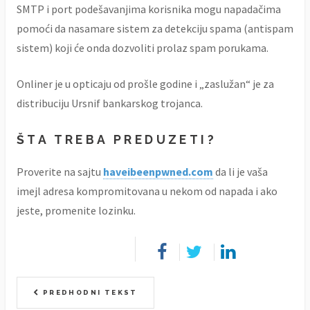
SMTP i port podešavanjima korisnika mogu napadačima
pomoći da nasamare sistem za detekciju spama (antispam
sistem) koji će onda dozvoliti prolaz spam porukama.
Onliner je u opticaju od prošle godine i „zaslužan“ je za
distribuciju Ursnif bankarskog trojanca.
ŠTA TREBA PREDUZETI?
Proverite na sajtu
haveibeenpwned.com
da li je vaša
imejl adresa kompromitovana u nekom od napada i ako
jeste, promenite lozinku.
PREDHODNI TEKST