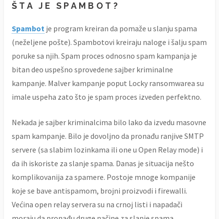
ŠTA JE SPAMBOT?
Spambot
je program kreiran da pomaže u slanju spama
(neželjene pošte). Spambotovi kreiraju naloge i šalju spam
poruke sa njih. Spam proces odnosno spam kampanja je
bitan deo uspešno sprovedene sajber kriminalne
kampanje. Malver kampanje poput Locky ransomwarea su
imale uspeha zato što je spam proces izveden perfektno.
Nekada je sajber kriminalcima bilo lako da izvedu masovne
spam kampanje. Bilo je dovoljno da pronađu ranjive SMTP
servere (sa slabim lozinkama ili one u Open Relay mode) i
da ih iskoriste za slanje spama. Danas je situacija nešto
komplikovanija za spamere. Postoje mnoge kompanije
koje se bave antispamom, brojni proizvodi i firewalli.
Većina open relay servera su na crnoj listi i napadači
moraju da pronađu druge načine za slanje spama.