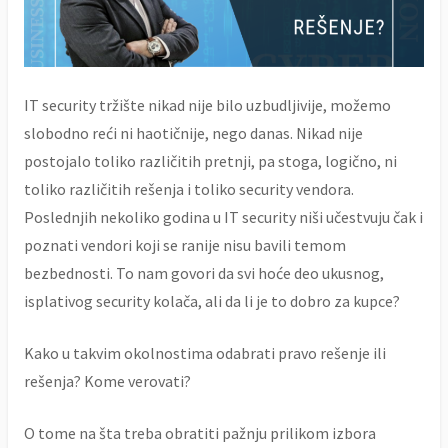
IT security tržište nikad nije bilo uzbudljivije, možemo
slobodno reći ni haotičnije, nego danas. Nikad nije
postojalo toliko različitih pretnji, pa stoga, logično, ni
toliko različitih rešenja i toliko security vendora.
Poslednjih nekoliko godina u IT security niši učestvuju čak i
poznati vendori koji se ranije nisu bavili temom
bezbednosti. To nam govori da svi hoće deo ukusnog,
isplativog security kolača, ali da li je to dobro za kupce?
Kako u takvim okolnostima odabrati pravo rešenje ili
rešenja? Kome verovati?
O tome na šta treba obratiti pažnju prilikom izbora