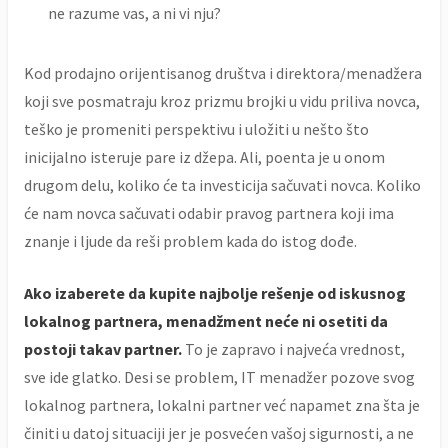
ne razume vas, a ni vi nju?
Kod prodajno orijentisanog društva i direktora/menadžera
koji sve posmatraju kroz prizmu brojki u vidu priliva novca,
teško je promeniti perspektivu i uložiti u nešto što
inicijalno isteruje pare iz džepa. Ali, poenta je u onom
drugom delu, koliko će ta investicija sačuvati novca. Koliko
će nam novca sačuvati odabir pravog partnera koji ima
znanje i ljude da reši problem kada do istog dođe.
Ako izaberete da kupite najbolje rešenje od iskusnog
lokalnog partnera, menadžment neće ni osetiti da
postoji takav partner.
To je zapravo i najveća vrednost,
sve ide glatko. Desi se problem, IT menadžer pozove svog
lokalnog partnera, lokalni partner već napamet zna šta je
činiti u datoj situaciji jer je posvećen vašoj sigurnosti, a ne