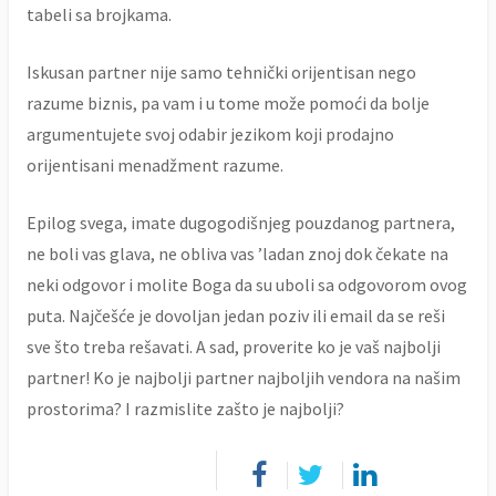
tabeli sa brojkama.
Iskusan partner nije samo tehnički orijentisan nego
razume biznis, pa vam i u tome može pomoći da bolje
argumentujete svoj odabir jezikom koji prodajno
orijentisani menadžment razume.
Epilog svega, imate dugogodišnjeg pouzdanog partnera,
ne boli vas glava, ne obliva vas ’ladan znoj dok čekate na
neki odgovor i molite Boga da su uboli sa odgovorom ovog
puta. Najčešće je dovoljan jedan poziv ili email da se reši
sve što treba rešavati. A sad, proverite ko je vaš najbolji
partner! Ko je najbolji partner najboljih vendora na našim
prostorima? I razmislite zašto je najbolji?