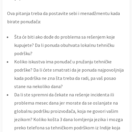
Ova pitanja treba da postavite sebi i menadžmentu kada
birate ponuđača:
Šta će biti ako dođe do problema sa rešenjem koje
kupujete? Da li ponuda obuhvata lokalnu tehničku
podršku?
Koliko iskustva ima ponuđač u pružanju tehničke
podrške? Da li ćete smatrati da je ponuda najpovoljnija
kada podrška ne zna šta treba da radi, pa vaš posao
stane na nekoliko dana?
Da li ste spremni da čekate na rešenje incidenta ili
problema mesec dana jer morate da se oslanjate na
globalnu podršku proizvođača, koja ne govori vašim
jezikom? Koliko košta 3 dana lomljenja jezika i mozga
preko telefona sa tehničkom podrškom iz Indije koja