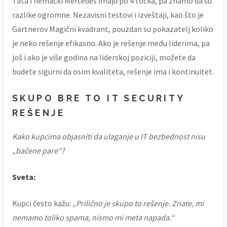
Tata i nemački Mercedes imaju po 4 točka, pa znamo da su
razlike ogromne. Nezavisni testovi i izveštaji, kao što je
Gartnerov Magični kvadrant, pouzdan su pokazatelj koliko
je neko rešenje efikasno. Ako je rešenje među liderima, pa
još i ako je više godina na liderskoj poziciji, možete da
budete sigurni da osim kvaliteta, rešenje ima i kontinuitet.
SKUPO BRE TO IT SECURITY
REŠENJE
Kako kupcima objasniti da ulaganje u IT bezbednost nisu
„bačene pare“?
Sveta:
Kupci često kažu:
„Prilično je skupo to rešenje. Znate, mi
nemamo toliko spama, nismo mi meta napada.“