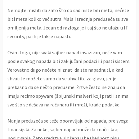
Nemojte misliti da zato što do sad niste bili meta, nećete
biti meta koliko već sutra. Mala i srednja preduzeća su sve
omiljenija meta. Jedan od razloga je i taj što ne ulažu u IT
security, pa ih je lakše napasti.
Osim toga, nije svaki sajber napad invazivan, neće vam
posle svakog napada biti zaključani podaci ili pasti sistem.
Verovatno dugo nećete ni znati da ste napadnuti, a kad
shvatite možete samo da se uhvatite za glavu, jer je
prekasno da se nešto preduzme. Žrtve često ne znaju da
imaju recimo spyware (špijunski malver) koji prati i snima
sve što se dešava na računaru ili mreži, krade podatke.
Manja preduzeća se teže oporavljaju od napada, pre svega
finansijski. Za neke, sajber napad može da znači i kraj
poslovanja. Zato sredstva uložena u bezbednost nisu