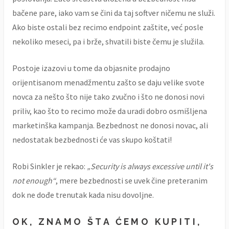
bačene pare, iako vam se čini da taj softver ničemu ne služi.
Ako biste ostali bez recimo endpoint zaštite, već posle
nekoliko meseci, pa i brže, shvatili biste čemu je služila.
Postoje izazovi u tome da objasnite prodajno
orijentisanom menadžmentu zašto se daju velike svote
novca za nešto što nije tako zvučno i što ne donosi novi
priliv, kao što to recimo može da uradi dobro osmišljena
marketinška kampanja. Bezbednost ne donosi novac, ali
nedostatak bezbednosti će vas skupo koštati!
Robi Sinkler je rekao:
„Security is always excessive until it's
not enough“
, mere bezbednosti se uvek čine preteranim
dok ne dođe trenutak kada nisu dovoljne.
OK, ZNAMO ŠTA ĆEMO KUPITI,