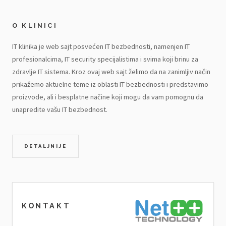
O KLINICI
IT klinika je web sajt posvećen IT bezbednosti, namenjen IT
profesionalcima, IT security specijalistima i svima koji brinu za
zdravlje IT sistema. Kroz ovaj web sajt želimo da na zanimljiv način
prikažemo aktuelne teme iz oblasti IT bezbednosti i predstavimo
proizvode, ali i besplatne načine koji mogu da vam pomognu da
unapredite vašu IT bezbednost.
DETALJNIJE
KONTAKT