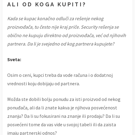
ALI OD KOGA KUPITI?
Kada se kupac konačno odluči za rešenje nekog
proizvođača, tu često nije kraj priče. Security rešenja se
obično ne kupuju direktno od proizvođača, već od njihovih
partnera. Da li je svejedno od kog partnera kupujete?
Sveta:
Osim o ceni, kupci treba da vode računa i o dodatnoj
vrednosti koju dobijaju od partnera.
Možda ste dobili bolju ponudu za isti proizvod od nekog
ponuđača, ali da li znate kakva je njihova posvećenost
znanju? Da li su fokusirani na znanje ili prodaju? Da li su
posvećeni tome da vas vide u svojoj tabeli ili da zaista
imaju partnerski odnos?