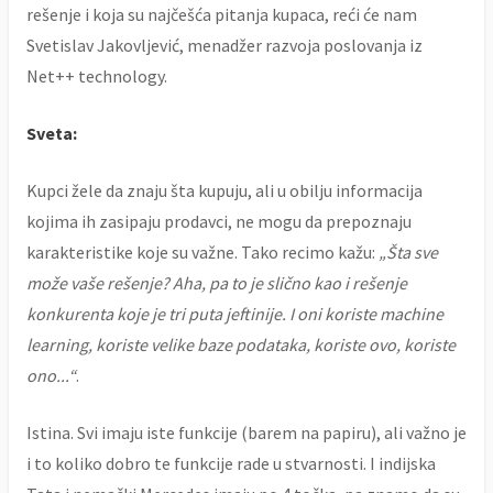
rešenje i koja su najčešća pitanja kupaca, reći će nam
Svetislav Jakovljević, menadžer razvoja poslovanja iz
Net++ technology.
Sveta:
Kupci žele da znaju šta kupuju, ali u obilju informacija
kojima ih zasipaju prodavci, ne mogu da prepoznaju
karakteristike koje su važne. Tako recimo kažu:
„Šta sve
može vaše rešenje? Aha, pa to je slično kao i rešenje
konkurenta koje je tri puta jeftinije. I oni koriste machine
learning, koriste velike baze podataka, koriste ovo, koriste
ono...“
.
Istina. Svi imaju iste funkcije (barem na papiru), ali važno je
i to koliko dobro te funkcije rade u stvarnosti. I indijska