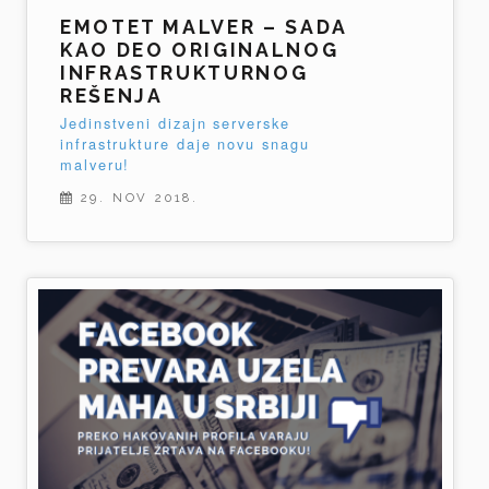
EMOTET MALVER – SADA
KAO DEO ORIGINALNOG
INFRASTRUKTURNOG
REŠENJA
Jedinstveni dizajn serverske
infrastrukture daje novu snagu
malveru!
29. NOV 2018.