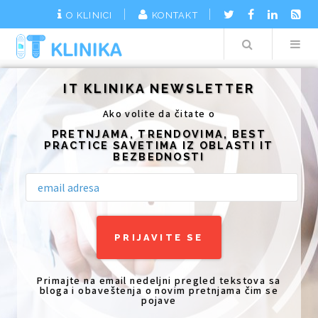
O KLINICI
KONTAKT
Search
Additionally, paste this code immediately after the opening tag:
IT KLINIKA NEWSLETTER
Ako volite da čitate o
PRETNJAMA, TRENDOVIMA, BEST
PRACTICE SAVETIMA IZ OBLASTI IT
BEZBEDNOSTI
Primajte na email nedeljni pregled tekstova sa
bloga i obaveštenja o novim pretnjama čim se
pojave