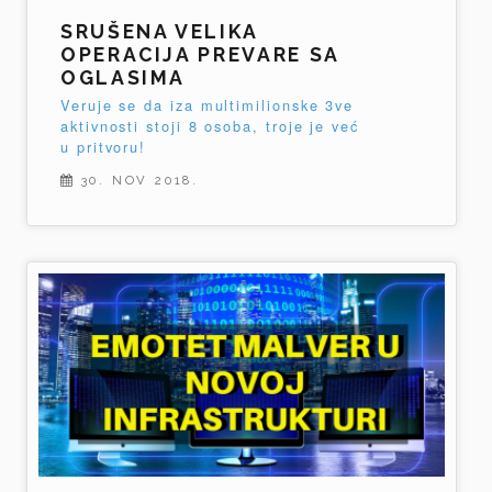
SRUŠENA VELIKA
OPERACIJA PREVARE SA
OGLASIMA
Veruje se da iza multimilionske 3ve
aktivnosti stoji 8 osoba, troje je već
u pritvoru!
30. NOV 2018.