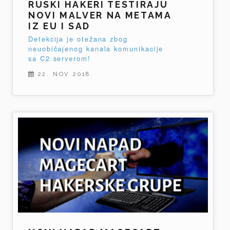
RUSKI HAKERI TESTIRAJU
NOVI MALVER NA METAMA
IZ EU I SAD
Detekcija je otežana zbog
neuobičajenog kanala komunikacije
sa C2 serverom!
22. NOV 2018.