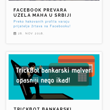
FACEBOOK PREVARA
UZELA MAHA U SRBIJI
Preko hakovanih profila varaju
prijatelje žrtava na Facebooku!
28. NOV 2018.
TRICKBOT BANKARSKI