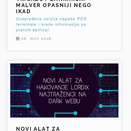
MALVER OPASNIJI NEGO
IKAD
Unapređena verzija napada POS
terminale i krade informacije sa
platnih kartica!
26. NOV 2018.
NOVI ALAT ZA