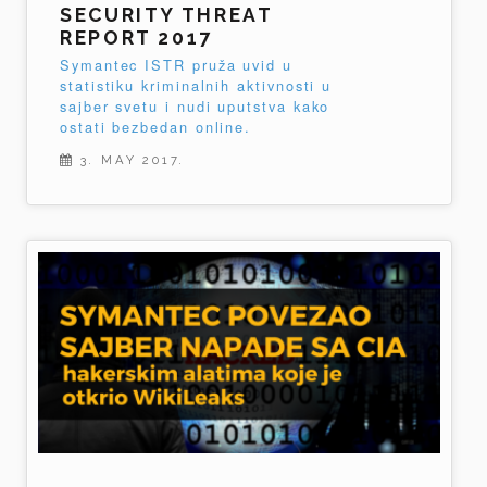
SECURITY THREAT
REPORT 2017
Symantec ISTR pruža uvid u
statistiku kriminalnih aktivnosti u
sajber svetu i nudi uputstva kako
ostati bezbedan online.
3. MAY 2017.