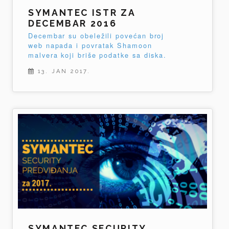
SYMANTEC ISTR ZA
DECEMBAR 2016
Decembar su obeležili povećan broj
web napada i povratak Shamoon
malvera koji briše podatke sa diska.
13. JAN 2017.
SYMANTEC SECURITY