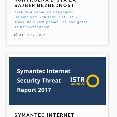
SAJBER BEZBEDNOST
Krenite u napad na napadače!
Dajemo vam kontrolnu listu sa 7
stavki koje vam pomažu da podignete
sajber bezbednost.
24. MAY 2017.
SYMANTEC INTERNET