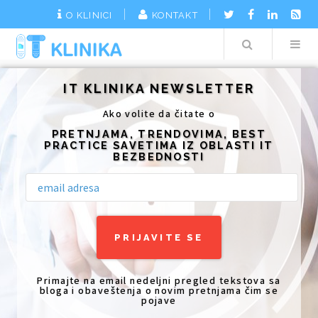
O KLINICI
KONTAKT
Search
Additionally, paste this code immediately after the opening tag:
IT KLINIKA NEWSLETTER
Ako volite da čitate o
PRETNJAMA, TRENDOVIMA, BEST
PRACTICE SAVETIMA IZ OBLASTI IT
BEZBEDNOSTI
Primajte na email nedeljni pregled tekstova sa
bloga i obaveštenja o novim pretnjama čim se
pojave