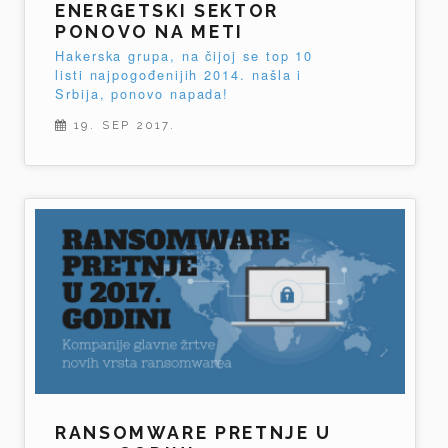
ENERGETSKI SEKTOR
PONOVO NA METI
Hakerska grupa, na čijoj se top 10
listi najpogođenijih 2014. našla i
Srbija, ponovo napada!
19. SEP 2017.
RANSOMWARE PRETNJE U