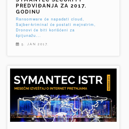
PREDVIĐANJA ZA 2017.
GODINU
Ransomware će napadati cloud,
Sajber-kriminal će postati mejnstrim,
Dronovi će biti korišćeni za
špijunažu...
5. JAN 2017.