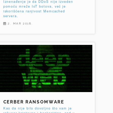
Iznenađenje je da DDoS nije izveden
pomoću mreže IoT botova, već je
iskorišćena ranjivost Memcached
servera.
2. MAR 2018.
CERBER RANSOMWARE
Kao da nije bilo dovoljno što vam je
računar kriptovan i beskoristan, sad u