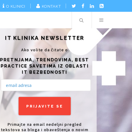
O KLINICI
KONTAKT
Search
Menu
IT KLINIKA NEWSLETTER
Ako volite da čitate o
PRETNJAMA, TRENDOVIMA, BEST
PRACTICE SAVETIMA IZ OBLASTI
IT BEZBEDNOSTI
Primajte na email nedeljni pregled
tekstova sa bloga i obaveštenja o novim