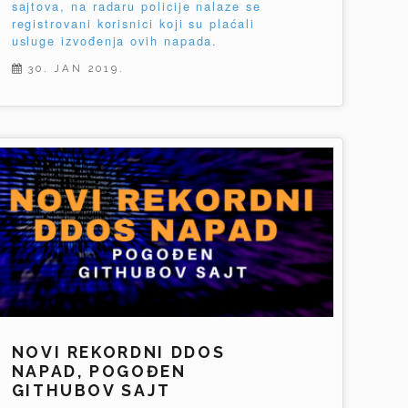
sajtova, na radaru policije nalaze se
registrovani korisnici koji su plaćali
usluge izvođenja ovih napada.
30. JAN 2019.
NOVI REKORDNI DDOS
NAPAD, POGOĐEN
GITHUBOV SAJT