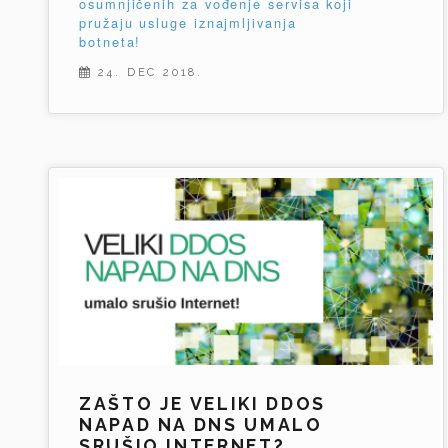
osumnjičenih za vođenje servisa koji
pružaju usluge iznajmljivanja
botneta!
24. DEC 2018.
ZAŠTO JE VELIKI DDOS
NAPAD NA DNS UMALO
SRUŠIO INTERNET?