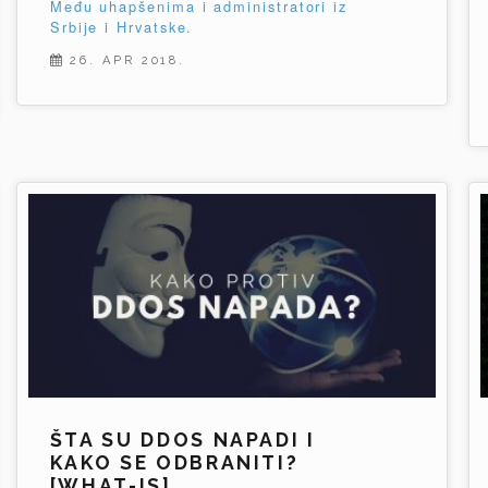
Među uhapšenima i administratori iz
Srbije i Hrvatske.
26. APR 2018.
ŠTA SU DDOS NAPADI I
KAKO SE ODBRANITI?
[WHAT-IS]