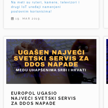
Na meti su ruteri, kamere, televizori i
drugi IoT uređaji namenjeni
poslovnim korisnicima!
19. MAR 2019.
EUROPOL UGASIO
NAJVEĆI SVETSKI SERVIS
ZA DDOS NAPADE