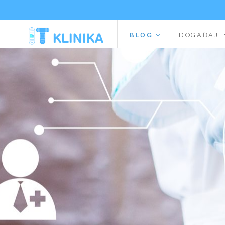
BLOG
DOGAĐAJI
Additionally, paste this code immediately after the opening tag: